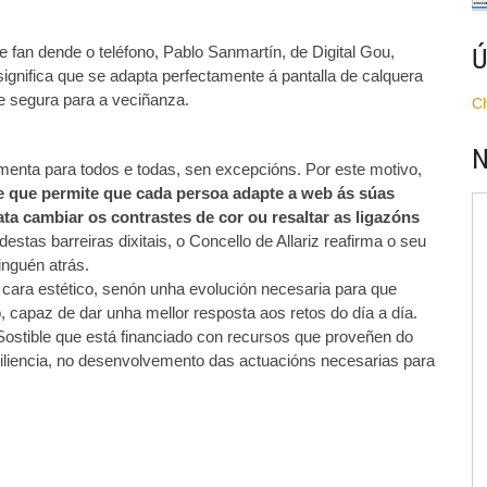
 fan dende o teléfono, Pablo Sanmartín, de Digital Gou,
Ú
ignifica que se adapta perfectamente á pantalla de calquera
e segura para a veciñanza.
C
N
enta para todos e todas, sen excepcións. Por este motivo,
e que permite que cada persoa adapte a web ás súas
a cambiar os contrastes de cor ou resaltar as ligazóns
destas barreiras dixitais, o Concello de Allariz reafirma o seu
nguén atrás.
e cara estético, senón unha evolución necesaria para que
, capaz de dar unha mellor resposta aos retos do día a día.
Sostible que está financiado con recursos que proveñen do
liencia, no desenvolvemento das actuacións necesarias para