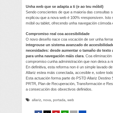
Unha web que se adapta a ti (e ao teu móbil)
Sendo conscientes de que a maioría das consultas se
explicou que a nova web é 100% «responsive». Isto s
móbil ou tablet, ofrecendo unha navegación cómoda 
Compromiso real coa accesibilidade
O novo deseño nace coa vocación de ser unha ferram
integrouse un sistema avanzado de accesibilidad
necesidades: desde aumentar o tamaño do texto at
para unha navegación máis clara
. Coa eliminación 
compromiso cunha administración que non deixa a ni
En definitiva, esta reforma non é un simple lavado d
Allariz estea máis conectada, accesible e, sobre todo
Esta actuación forma parte do PSTD Allariz Destino 
PRTR, Plan de Recuperación, Transformación e Resi
a consecución dos obxectivos definidos.
,
,
,
allariz
nova
portada
web