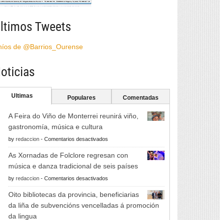
ltimos Tweets
híos de @Barrios_Ourense
oticias
Ultimas
Populares
Comentadas
A Feira do Viño de Monterrei reunirá viño,
gastronomía, música e cultura
en
by
redaccion
-
Comentarios desactivados
A
As Xornadas de Folclore regresan con
Feira
música e danza tradicional de seis países
do
en
by
redaccion
-
Comentarios desactivados
Viño
As
de
Oito bibliotecas da provincia, beneficiarias
Xornadas
Monterrei
da liña de subvencións vencelladas á promoción
de
reunirá
da lingua