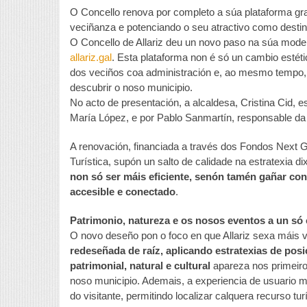
O Concello renova por completo a súa plataforma gra
veciñanza e potenciando o seu atractivo como destin
O Concello de Allariz deu un novo paso na súa moder
allariz.gal
. Esta plataforma non é só un cambio estéti
dos veciños coa administración e, ao mesmo tempo, 
descubrir o noso municipio.
No acto de presentación, a alcaldesa, Cristina Cid,
María López, e por Pablo Sanmartín, responsable da
A renovación, financiada a través dos Fondos Next G
Turística, supón un salto de calidade na estratexia dixi
non só ser máis eficiente, senón tamén gañar con
accesible e conectado
.
Patrimonio, natureza e os nosos eventos a un só 
O novo deseño pon o foco en que Allariz sexa máis v
redeseñada de raíz, aplicando estratexias de pos
patrimonial, natural e cultural
apareza nos primeiro
noso municipio. Ademais, a experiencia de usuario m
do visitante, permitindo localizar calquera recurso turí