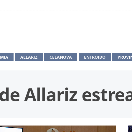
IMIA
ALLARIZ
CELANOVA
ENTROIDO
PROVI
de Allariz estr