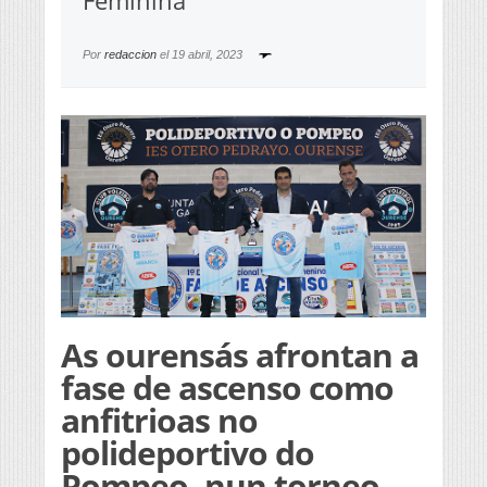
Feminina
Por
redaccion
el
19 abril, 2023
As ourensás afrontan a
fase de ascenso como
anfitrioas no
polideportivo do
Pompeo, nun torneo