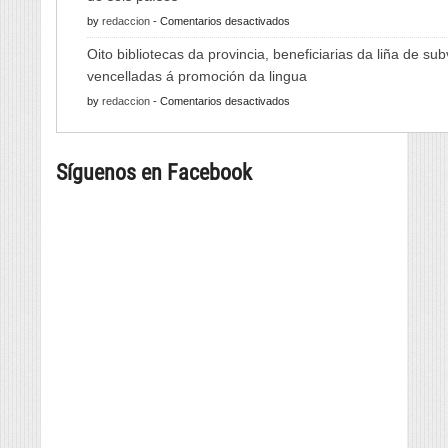
do
en
by
redaccion
-
Comentarios desactivados
Viño
As
de
Oito bibliotecas da provincia, beneficiarias da liña de su
Xornadas
Monterrei
vencelladas á promoción da lingua
de
reunirá
en
by
redaccion
-
Comentarios desactivados
Folclore
viño,
Oito
regresan
gastronomía,
bibliotecas
con
música
Síguenos en Facebook
da
música
e
provincia,
e
cultura
beneficiarias
danza
da
tradicional
liña
de
de
seis
subvencións
países
vencelladas
á
promoción
da
lingua