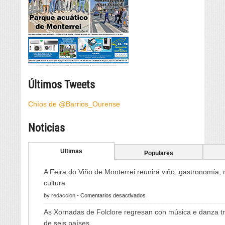
Últimos Tweets
Chíos de @Barrios_Ourense
Noticias
Ultimas
Populares
A Feira do Viño de Monterrei reunirá viño, gastronomía,
cultura
en
by
redaccion
-
Comentarios desactivados
A
As Xornadas de Folclore regresan con música e danza tr
Feira
de seis países