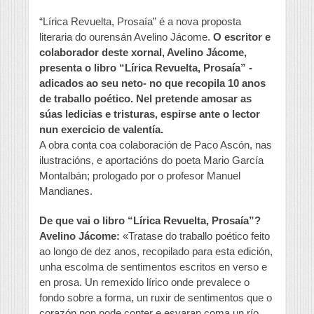
“Lírica Revuelta, Prosaía” é a nova proposta
literaria do ourensán Avelino Jácome.
O escritor e
colaborador deste xornal, Avelino Jácome,
presenta o libro “Lírica Revuelta, Prosaía” -
adicados ao seu neto- no que recopila 10 anos
de traballo poético. Nel pretende amosar as
súas ledicias e tristuras, espirse ante o lector
nun exercicio de valentía.
A obra conta coa colaboración de Paco Ascón, nas
ilustracións, e aportacións do poeta Mario García
Montalbán; prologado por o profesor Manuel
Mandianes.
De que vai o libro “Lírica Revuelta, Prosaía”?
Avelino Jácome:
«Tratase do traballo poético feito
ao longo de dez anos, recopilado para esta edición,
unha escolma de sentimentos escritos en verso e
en prosa. Un remexido lírico onde prevalece o
fondo sobre a forma, un ruxir de sentimentos que o
corazón non pode conter e esvaran coma un río