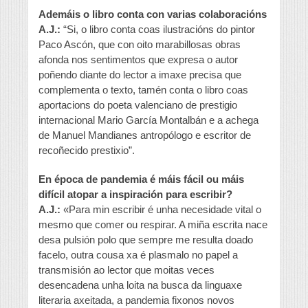
Ademáis o libro conta con varias colaboracións
A.J.:
“Si, o libro conta coas ilustracións do pintor
Paco Ascón, que con oito marabillosas obras
afonda nos sentimentos que expresa o autor
poñendo diante do lector a imaxe precisa que
complementa o texto, tamén conta o libro coas
aportacions do poeta valenciano de prestigio
internacional Mario García Montalbán e a achega
de Manuel Mandianes antropólogo e escritor de
recoñecido prestixio”.
En época de pandemia é máis fácil ou máis
difícil atopar a inspiración para escribir?
A.J.:
«Para min escribir é unha necesidade vital o
mesmo que comer ou respirar. A miña escrita nace
desa pulsión polo que sempre me resulta doado
facelo, outra cousa xa é plasmalo no papel a
transmisión ao lector que moitas veces
desencadena unha loita na busca da linguaxe
literaria axeitada, a pandemia fixonos novos