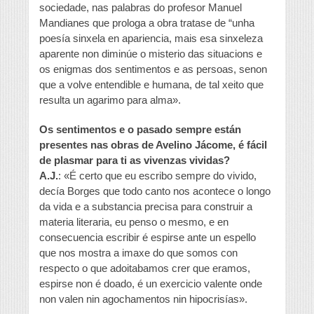
sociedade, nas palabras do profesor Manuel
Mandianes que prologa a obra tratase de “unha
poesía sinxela en apariencia, mais esa sinxeleza
aparente non diminúe o misterio das situacions e
os enigmas dos sentimentos e as persoas, senon
que a volve entendible e humana, de tal xeito que
resulta un agarimo para alma».
Os sentimentos e o pasado sempre están
presentes nas obras de Avelino Jácome, é fácil
de plasmar para ti as vivenzas vividas?
A.J.
: «É certo que eu escribo sempre do vivido,
decía Borges que todo canto nos acontece o longo
da vida e a substancia precisa para construir a
materia literaria, eu penso o mesmo, e en
consecuencia escribir é espirse ante un espello
que nos mostra a imaxe do que somos con
respecto o que adoitabamos crer que eramos,
espirse non é doado, é un exercicio valente onde
non valen nin agochamentos nin hipocrisías».