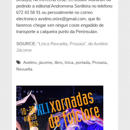
pedindo a editorial Andromena Senlleira no telefono
672 43 58 91 ou persoalmente no correo
electronico avelino.orixe@gmail.com, que llo
faremos chegar sen ningun coste engadido de
transporte a calqueira punto da Península».
SOURCE
: “Lírica Revuelta, Prosaía”, de Avelino
Jácome
,
,
,
,
,
,
Avelino
jácome
libro
lírica
portada
Prosaía
Revuelta