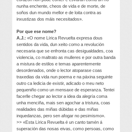
nunha enchente, cheos de vida e de morte, de
soños dun mundo mellor e de loita contra as
inxustizas dos máis necesitados».
Por que ese nome?
A.J.:
«O nome Lírica Revuelta expresa dous
sentidos da vida, dun xeito como a revolución
necesaria que se enfronta cas desigualdades, coa
violencia, co maltrato as mulleres e por outra banda
a mistura de estilos e temas aparentemente
desordenados, onde o lector atoparase coas
traxedias da vida nun poema e na páxina seguinte
outro ca ledicia de existir, adicado o meu neto
pequeniño como un mensaxe de esperanza. Tentei
facerlle chegar ao lector a idea da alegría coma
unha menciña, mais sen agochar a tristura, coas
realidades das miñas dúbidas e das miñas
inquedanzas, pero sen afogar no pesimismo».
>> «Esta Lírica Revuelta é un canto tamén á
superación das nosas eivas, como persoas, como