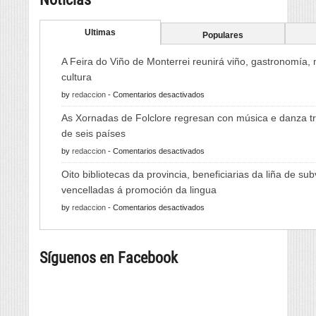
Ultimas
Populares
A Feira do Viño de Monterrei reunirá viño, gastronomía,
cultura
en
by
redaccion
-
Comentarios desactivados
A
As Xornadas de Folclore regresan con música e danza tr
Feira
de seis países
do
en
by
redaccion
-
Comentarios desactivados
Viño
As
de
Oito bibliotecas da provincia, beneficiarias da liña de su
Xornadas
Monterrei
vencelladas á promoción da lingua
de
reunirá
en
by
redaccion
-
Comentarios desactivados
Folclore
viño,
Oito
regresan
gastronomía,
bibliotecas
con
música
Síguenos en Facebook
da
música
e
provincia,
e
cultura
beneficiarias
danza
da
tradicional
liña