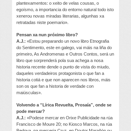
plantexamentos: o xeito de velas cousas, o
egoísmo, a importancia do entorno natural todo isto
xenerou novas miradas literarias, algunhas xa
retratadas niste poemario».
Pensan xa nun próximo libro?
A.J.:
«Estou preparando un novo libro Etnografia
do Sentimento, este en galego, vai máis na liña do
primeiro, As Andromenas e Outros Contos, será un
libro que sorprenderá pola sua achega a nosa
historia recente dende o punto de vista do miudo,
daqueles verdadeiros protagonista o que fan a
historia cotiá e que non aparecen nos libros, máis
son os que fan a historia de verdade con
maiúsculas».
Volvendo a “Lírica Revuelta, Prosaía”, onde se
pode mercar?
A.J.:
«Podese mercar en Orixe Publicidade na rúa
Francisco de Moure 20; no Kiosco Marcos, na rúa
Bedoya, na merceria Cruz, en Doutor Marañón ou