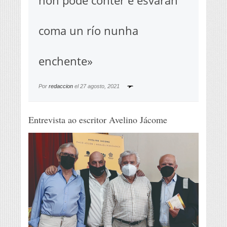
non pode conter e esvaran
coma un río nunha
enchente»
Por
redaccion
el
27 agosto, 2021
Entrevista ao escritor Avelino Jácome