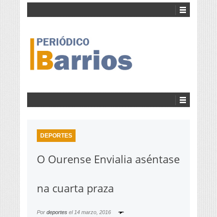
DEPORTES
O Ourense Envialia aséntase
na cuarta praza
Por
deportes
el
14 marzo, 2016