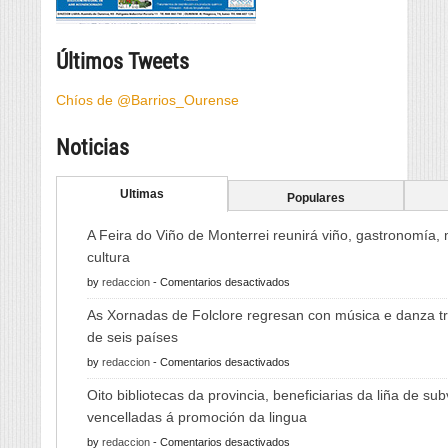
Últimos Tweets
Chíos de @Barrios_Ourense
Noticias
Ultimas
Populares
A Feira do Viño de Monterrei reunirá viño, gastronomía,
cultura
en
by
redaccion
-
Comentarios desactivados
A
As Xornadas de Folclore regresan con música e danza tr
Feira
de seis países
do
en
by
redaccion
-
Comentarios desactivados
Viño
As
de
Oito bibliotecas da provincia, beneficiarias da liña de su
Xornadas
Monterrei
vencelladas á promoción da lingua
de
reunirá
en
by
redaccion
-
Comentarios desactivados