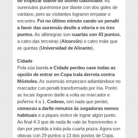
de tropezar diante do último clasificado
. As
ourensáns puxéronse por diante con dos goles de
vantaxe, pero as visitantes lograron empatar o
encontro.
Foi no último minuto cando un penalti
a favor das ourensás deulle a vitoria e os tres
puntos
. As albinegras son
cuartas con 43 puntos
,
a catro das terceiras (
Alcorcón
) e catro máis que
as quintas (
Universidad de Alicante
).
Cidade
Pola súa banda
o Cidade perdeu case todas as
opción de entrar en Copa trala derrota contra
Móstoles.
As ourensás empezaro adiantándose no
marcador cun penalti transformado por Iria. Porén
as locais lograron darlle a volta ao marcador e
poñerse 4 a 1.
Codeso,
sen nada que perder,
comezou a darlle minutos ás xogadoras menos
habituais
e a piques estivo de lograr algún punto.
Ao final 4-3 que de nada lle vale ás franxiverdes e
dan por perdida a loita pola cuarta praza. Agora son
oitavas con 29 puntos a 13 dos postos de Copa.