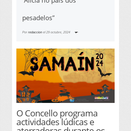
“Alicia no país dos
pesadelos”
Por
redaccion
el
29 octubre, 2024
O Concello programa
actividades lúdicas e
aterradoras durante os