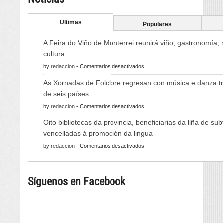
Ultimas
Populares
A Feira do Viño de Monterrei reunirá viño, gastronomía,
cultura
en
by
redaccion
-
Comentarios desactivados
A
As Xornadas de Folclore regresan con música e danza tr
Feira
de seis países
do
en
by
redaccion
-
Comentarios desactivados
Viño
As
de
Oito bibliotecas da provincia, beneficiarias da liña de su
Xornadas
Monterrei
vencelladas á promoción da lingua
de
reunirá
en
by
redaccion
-
Comentarios desactivados
Folclore
viño,
Oito
regresan
gastronomía,
bibliotecas
con
música
Síguenos en Facebook
da
música
e
provincia,
e
cultura
beneficiarias
danza
da
tradicional
liña