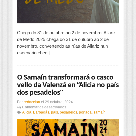
Chega do 31 de outubro ao 2 de novembro. Allariz
de Medo 2025 chega do 31 de outubro ao 2 de
novembro, convertendo as rúas de Allariz nun
escenario cheo […]
O Samaín transformará o casco
vello da Valenzá en “Alicia no país
dos pesadelos”
Por
redaccion
el
29 octubre, 2024
en
Comentarios desactivados
O
Alicia
,
Barbadás
,
país
,
pesadelos
,
portada
,
samaín
Samaín
transformará
o
casco