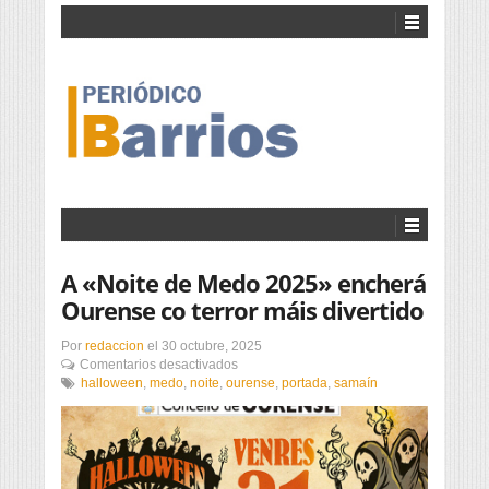
A «Noite de Medo 2025» encherá
Ourense co terror máis divertido
Por
redaccion
el
30 octubre, 2025
en
Comentarios desactivados
A
halloween
,
medo
,
noite
,
ourense
,
portada
,
samaín
«Noite
de
Medo
2025»
encherá