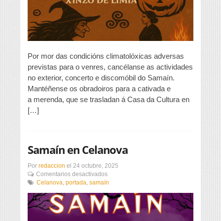
Por mor das condicións climatolóxicas adversas
previstas para o venres, cancélanse as actividades
no exterior, concerto e discomóbil do Samaín.
Mantéñense os obradoiros para a cativada e
a merenda, que se trasladan á Casa da Cultura en
[…]
Samaín en Celanova
Por
redaccion
el
24 octubre, 2025
en
Comentarios desactivados
Samaín
Celanova
,
portada
,
samaín
en
Celanova