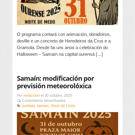
Ourense
co
terror
máis
divertido
O programa contará con animación, obradoiros,
desfile e un concerto de Heredeiros da Crus e a
Gramola. Desde fai uns anos a celebración do
Halloween – Samaín na capital ourensá […]
Samaín: modificación por
previsión meteorolóxica
Por
redaccion
el
30 octubre, 2025
en
Comentarios desactivados
Samaín:
portada
,
samaín
,
Xinzo de Limia
modificación
por
previsión
meteorolóxica