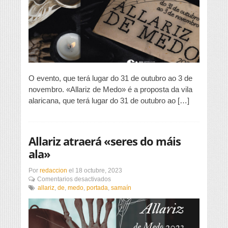
o
«Allariz
de
Medo»
O evento, que terá lugar do 31 de outubro ao 3 de
novembro. «Allariz de Medo» é a proposta da vila
alaricana, que terá lugar do 31 de outubro ao […]
Allariz atraerá «seres do máis
ala»
Por
redaccion
el
18 octubre, 2023
en
Comentarios desactivados
Allariz
allariz
,
de
,
medo
,
portada
,
samaín
atraerá
«seres
do
máis