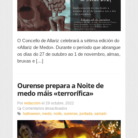
ala»
O Concello de Allariz celebrará a sétima edición do
«Allariz de Medo». Durante o período que abrangue
os días do 27 de outubro ao 1 de novembro, almas,
bruxas e […]
Ourense prepara a Noite de
medo máis «terrorífica»
Por
redaccion
el
29 octubre, 2022
en
Comentarios desactivados
Ourense
halloween
,
medo
,
noite
,
ourense
,
portada
,
samaín
prepara
a
Noite
de