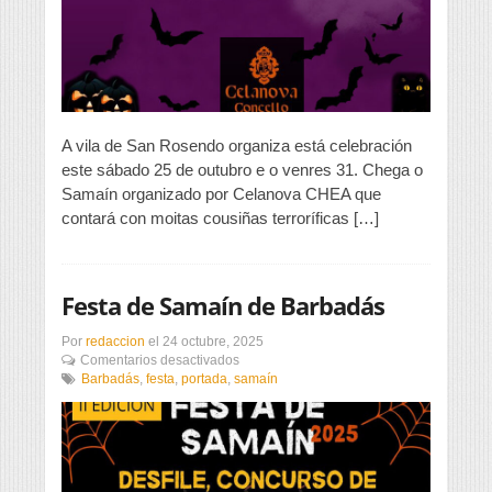
A vila de San Rosendo organiza está celebración
este sábado 25 de outubro e o venres 31. Chega o
Samaín organizado por Celanova CHEA que
contará con moitas cousiñas terroríficas […]
Festa de Samaín de Barbadás
Por
redaccion
el
24 octubre, 2025
en
Comentarios desactivados
Festa
Barbadás
,
festa
,
portada
,
samaín
de
Samaín
de
Barbadás