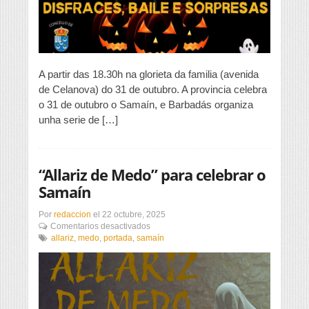
A partir das 18.30h na glorieta da familia (avenida
de Celanova) do 31 de outubro. A provincia celebra
o 31 de outubro o Samaín, e Barbadás organiza
unha serie de […]
“Allariz de Medo” para celebrar o
Samaín
Por
redaccion
el
22 octubre, 2025
en
Comentarios desactivados
“Allariz
allariz
,
medo
,
portada
,
samaín
de
Medo”
para
celebrar
o
Samaín