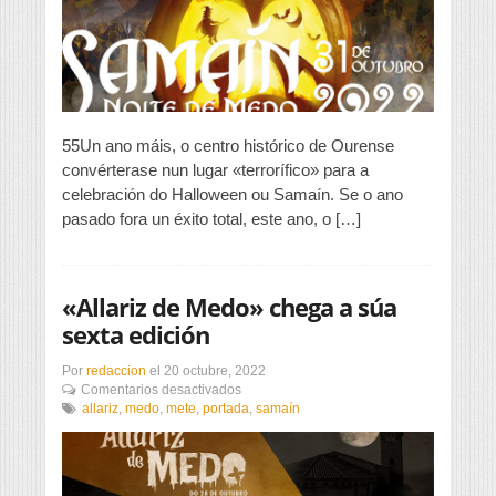
medo
máis
«terrorífica»
55Un ano máis, o centro histórico de Ourense
convérterase nun lugar «terrorífico» para a
celebración do Halloween ou Samaín. Se o ano
pasado fora un éxito total, este ano, o […]
«Allariz de Medo» chega a súa
sexta edición
Por
redaccion
el
20 octubre, 2022
en
Comentarios desactivados
«Allariz
allariz
,
medo
,
mete
,
portada
,
samaín
de
Medo»
chega
a