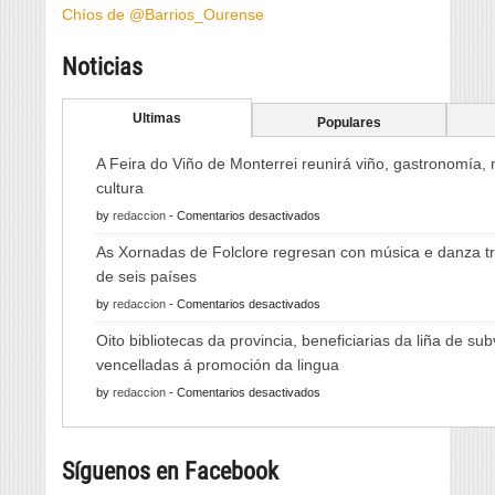
Chíos de @Barrios_Ourense
Noticias
Ultimas
Populares
A Feira do Viño de Monterrei reunirá viño, gastronomía,
cultura
en
by
redaccion
-
Comentarios desactivados
A
As Xornadas de Folclore regresan con música e danza tr
Feira
de seis países
do
en
by
redaccion
-
Comentarios desactivados
Viño
As
de
Oito bibliotecas da provincia, beneficiarias da liña de su
Xornadas
Monterrei
vencelladas á promoción da lingua
de
reunirá
en
by
redaccion
-
Comentarios desactivados
Folclore
viño,
Oito
regresan
gastronomía,
bibliotecas
con
música
Síguenos en Facebook
da
música
e
provincia,