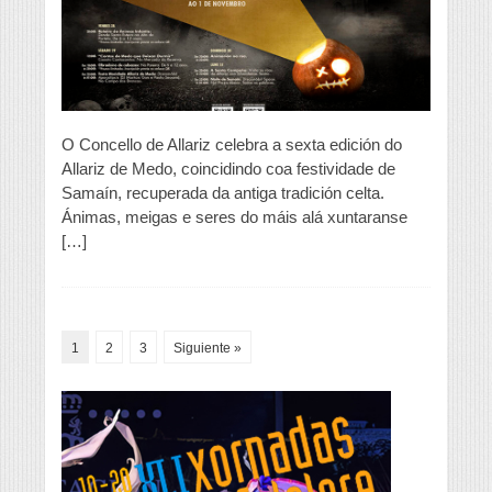
súa
sexta
edición
O Concello de Allariz celebra a sexta edición do
Allariz de Medo, coincidindo coa festividade de
Samaín, recuperada da antiga tradición celta.
Ánimas, meigas e seres do máis alá xuntaranse
[…]
1
2
3
Siguiente »