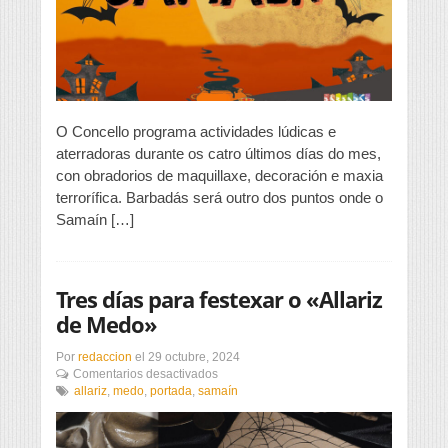
vello
da
Valenzá
en
“Alicia
no
país
dos
O Concello programa actividades lúdicas e
pesadelos”
aterradoras durante os catro últimos días do mes,
con obradorios de maquillaxe, decoración e maxia
terrorífica. Barbadás será outro dos puntos onde o
Samaín […]
Tres días para festexar o «Allariz
de Medo»
Por
redaccion
el
29 octubre, 2024
en
Comentarios desactivados
Tres
allariz
,
medo
,
portada
,
samaín
días
para
festexar