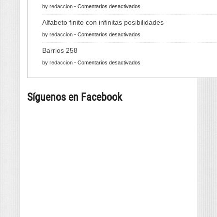
en
by
redaccion
-
Comentarios desactivados
610
Alfabeto finito con infinitas posibilidades
quilos
en
by
redaccion
-
Comentarios desactivados
de
Alfabeto
pulpo
Barrios 258
finito
para
en
by
redaccion
-
Comentarios desactivados
con
a
Barrios
infinitas
tapa
258
posibilidades
máis
Síguenos en Facebook
grande