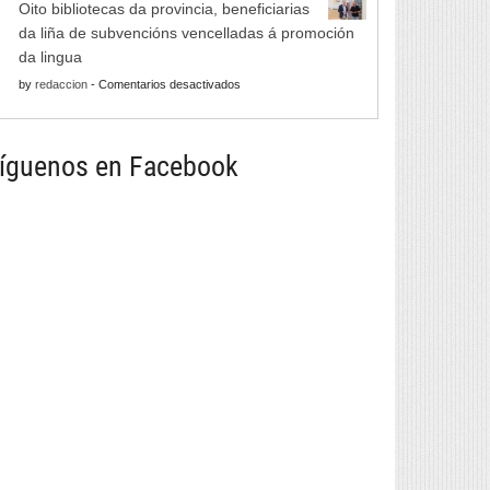
de
Oito bibliotecas da provincia, beneficiarias
Xornadas
Monterrei
da liña de subvencións vencelladas á promoción
de
reunirá
da lingua
Folclore
viño,
en
by
redaccion
-
Comentarios desactivados
regresan
gastronomía,
Oito
con
música
bibliotecas
música
e
da
íguenos en Facebook
e
cultura
provincia,
danza
beneficiarias
tradicional
da
de
liña
seis
de
países
subvencións
vencelladas
á
promoción
da
lingua