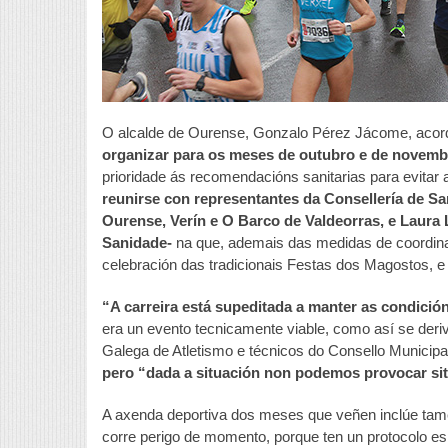
O alcalde de Ourense, Gonzalo Pérez Jácome, aco
organizar para os meses de outubro e de novemb
prioridade ás recomendacións sanitarias para evita
reunirse con representantes da Consellería de San
Ourense, Verín e O Barco de Valdeorras, e Laura Ló
Sanidade-
na que, ademais das medidas de coordinac
celebración das tradicionais Festas dos Magostos, e 
“A carreira está supeditada a manter as condición
era un evento tecnicamente viable, como así se deri
Galega de Atletismo e técnicos do Consello Municip
pero “dada a situación non podemos provocar sit
A axenda deportiva dos meses que veñen inclúe tamé
corre perigo de momento, porque ten un protocolo esp