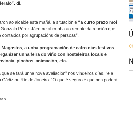
ralo”, di.
aron ao alcalde esta mañá, a situación é
“a curto prazo moi
 Gonzalo Pérez Jácome afirmaba ao remate da reunión que
Ú
e contaxios por agrupacións de persoas”.
C
s Magostos, a unha programación de catro días festivos
ganizar unha feira do viño con hostaleiros locais e
N
vincia, pinchos, animación, etc-.
a que se fará unha nova avaliación” nos vindeiros días, “e a
a Cádiz ou Río de Janeiro. “O que é seguro é que non poderá
san