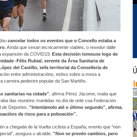
rdou
cancelar todos os eventos que o Concello estaba a
ro
. Aínda que sexan tecnicamente viables, o rexedor dálle
r a expansión da COVID19.
Esta decisión tomouse logo de
idade -Félix Rubial, xerente da Área Sanitaria de
pez del Castillo, xefa territorial da Consellería de
Ú
ión entre administracións, estivo sobre a mesa a
a carreira pedestre popular do San Martiño.
s sanitarias na cidade”
, afirma Pérez Jácome, malia que
vaba das reunións mantidas no día de onte coa Federación
al de Deportes.
“Intentámolo até o último segundo”, afirma,
uacións de risco para a poboación”.
n a chegada de la Vuelta ciclista a España, evento que “non
ecial”, asegura o alcalde.
“Non se prevén cambios, pero