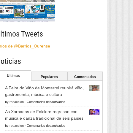
ltimos Tweets
híos de @Barrios_Ourense
oticias
Ultimas
Populares
Comentadas
A Feira do Viño de Monterrei reunirá viño,
gastronomía, música e cultura
en
by
redaccion
-
Comentarios desactivados
A
As Xornadas de Folclore regresan con
Feira
música e danza tradicional de seis países
do
en
by
redaccion
-
Comentarios desactivados
Viño
As