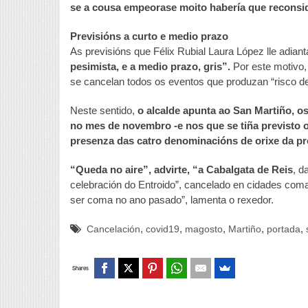
se a cousa empeorase moito habería que reconside
Previsións a curto e medio prazo
As previsións que Félix Rubial Laura López lle adiant
pesimista, e a medio prazo, gris”.
Por este motivo,
se cancelan todos os eventos que produzan “risco d
Neste sentido,
o alcalde apunta ao San Martiño, o
no mes de novembro -e nos que se tiña previsto or
presenza das catro denominacións de orixe da pro
“Queda no aire”, advirte, “a Cabalgata de Reis
, d
celebración do Entroido”, cancelado en cidades com
ser coma no ano pasado”, lamenta o rexedor.
,
,
,
,
,
Cancelación
covid19
magosto
Martiño
portada
Shares