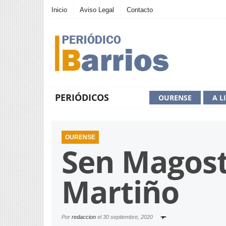
Inicio
Aviso Legal
Contacto
PERIÓDICOS
OURENSE
A L
OURENSE
Sen Magost
Martiño
Por
redaccion
el
30 septiembre, 2020