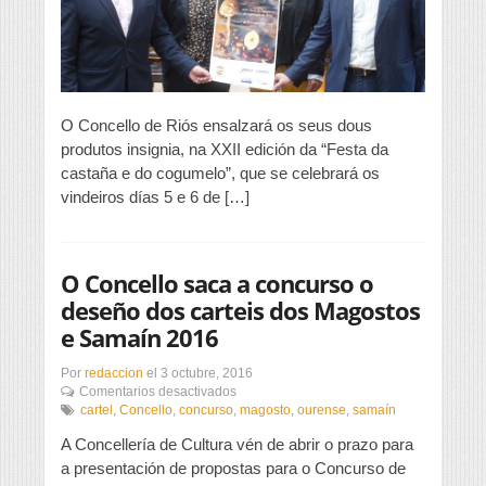
a
castaña
e
o
cogumelo
O Concello de Riós ensalzará os seus dous
produtos insignia, na XXII edición da “Festa da
castaña e do cogumelo”, que se celebrará os
vindeiros días 5 e 6 de […]
O Concello saca a concurso o
deseño dos carteis dos Magostos
e Samaín 2016
Por
redaccion
el
3 octubre, 2016
en
Comentarios desactivados
O
cartel
,
Concello
,
concurso
,
magosto
,
ourense
,
samaín
Concello
A Concellería de Cultura vén de abrir o prazo para
saca
a
a presentación de propostas para o Concurso de
concurso