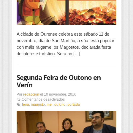
11
A cidade de Ourense celebra este sábado 11 de
novembro, día de San Martiño, a súa festa popular
con máis raigame, os Magostos, declarada festa
de interese turístico. Será no […]
Segunda Feira de Outono en
Verín
Por
redaccion
el
10 noviembre, 2016
en
Comentarios desactivados
Segunda
feira
,
magosto
,
mel
,
outono
,
portada
Feira
de
Outono
en
Verín