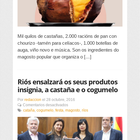
de
castañas
Mil quilos de castañas, 2.000 racións de pan con
chourizo -tamén para celíacos-, 1.000 botellas de
auga, viño novo e música. Son os ingredientes do
magosto popular que organiza o […]
Riós ensalzará os seus produtos
insignia, a castaña e o cogumelo
Por
redaccion
el
28 octubre, 2016
en
Comentarios desactivados
Riós
cataña
,
cogumelo
,
festa
,
magosto
,
ríos
ensalzará
os
seus
produtos
insignia,