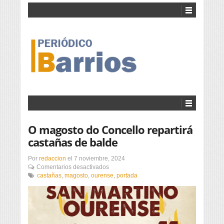
O magosto do Concello repartirá
castañas de balde
Por
redaccion
el
7 noviembre, 2024
en
Comentarios desactivados
O
castañas
,
magosto
,
ourense
,
portada
magosto
do
Concello
repartirá
castañas