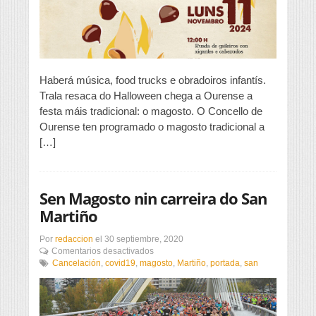
de
balde
Haberá música, food trucks e obradoiros infantís.
Trala resaca do Halloween chega a Ourense a
festa máis tradicional: o magosto. O Concello de
Ourense ten programado o magosto tradicional a
[…]
Sen Magosto nin carreira do San
Martiño
Por
redaccion
el
30 septiembre, 2020
en
Comentarios desactivados
Sen
Cancelación
,
covid19
,
magosto
,
Martiño
,
portada
,
san
Magosto
nin
carreira
do