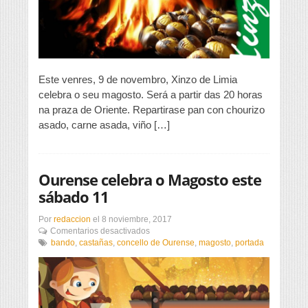
Este venres, 9 de novembro, Xinzo de Limia
celebra o seu magosto. Será a partir das 20 horas
na praza de Oriente. Repartirase pan con chourizo
asado, carne asada, viño […]
Ourense celebra o Magosto este
sábado 11
Por
redaccion
el
8 noviembre, 2017
en
Comentarios desactivados
Ourense
bando
,
castañas
,
concello de Ourense
,
magosto
,
portada
celebra
o
Magosto
este
sábado