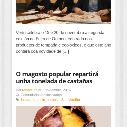
Verín celebra o 19 e 20 de novembro a segunda
edición da Feira de Outono, centrada nos
productos de tempada e ecolóxicos, e que este ano
contará coa novidade de […]
O magosto popular repartirá
unha tonelada de castañas
Por
redaccion
el
7 noviembre, 2016
en
Comentarios desactivados
O
festas
,
magosto
,
ourense
,
San Martiño
magosto
popular
repartirá
unha
tonelada