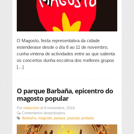
o
Magosto
O Magosto, festa representativa da cidade
estenderase desde o día 8 ao 11 de novembro,
cunha vintena de actividades entre as que salienta
os concertos dunha escolma dos mellores grupos
[…]
O parque Barbaña, epicentro do
magosto popular
Por
redaccion
el
8 noviembre, 2018
en
Comentarios desactivados
O
Barbaña
,
magosto
,
parque
,
popular
,
portada
parque
Barbaña,
epicentro