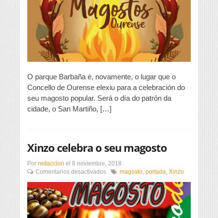
do
magosto
popular
O parque Barbaña é, novamente, o lugar que o
Concello de Ourense elexiu para a celebración do
seu magosto popular. Será o día do patrón da
cidade, o San Martiño, […]
Xinzo celebra o seu magosto
Por
redaccion
el
8 noviembre, 2018
en
Comentarios desactivados
magosto
,
portada
,
Xinzo
Xinzo
celebra
o
seu
magosto