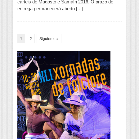
carteis de Magosto e Samaín 2016. O prazo de
o
entrega permanecerá aberto […]
deseño
dos
carteis
dos
Magostos
e
1
2
Siguiente »
Samaín
2016