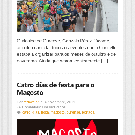
San
Martiño
O alcalde de Ourense, Gonzalo Pérez Jácome,
acordou cancelar todos os eventos que o Concello
estaba a organizar para os meses de outubro e de
novembro. Aínda que sexan tecnicamente […]
Catro días de festa para o
Magosto
Por
redaccion
el
4 noviembre, 2019
en
Comentarios desactivados
Catro
catro
,
días
,
festa
,
magosto
,
ourense
,
portada
días
de
festa
para