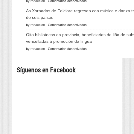
en
by
redaccion
-
Comentarios desactivados
A
As Xornadas de Folclore regresan con música e danza tr
Feira
de seis países
do
en
by
redaccion
-
Comentarios desactivados
Viño
As
de
Oito bibliotecas da provincia, beneficiarias da liña de su
Xornadas
Monterrei
vencelladas á promoción da lingua
de
reunirá
en
by
redaccion
-
Comentarios desactivados
Folclore
viño,
Oito
regresan
gastronomía,
bibliotecas
con
música
Síguenos en Facebook
da
música
e
provincia,
e
cultura
beneficiarias
danza
da
tradicional
liña
de
de
seis
subvencións
países
vencelladas
á
promoción