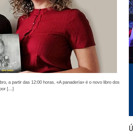
panadería»
ro, a partir das 12:00 horas. «A panadería» é o novo libro dos
por […]
Ú