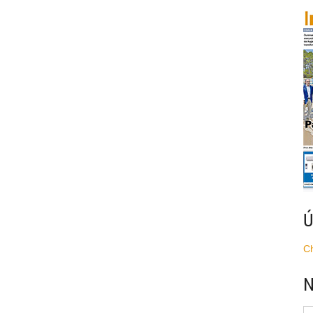
Ú
C
N