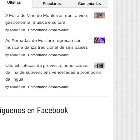
Ultimas
Populares
Comentadas
A Feira do Viño de Monterrei reunirá viño,
gastronomía, música e cultura
en
by
redaccion
-
Comentarios desactivados
A
As Xornadas de Folclore regresan con
Feira
música e danza tradicional de seis países
do
en
by
redaccion
-
Comentarios desactivados
Viño
As
de
Oito bibliotecas da provincia, beneficiarias
Xornadas
Monterrei
da liña de subvencións vencelladas á promoción
de
reunirá
da lingua
Folclore
viño,
en
by
redaccion
-
Comentarios desactivados
regresan
gastronomía,
Oito
con
música
bibliotecas
música
e
da
íguenos en Facebook
e
cultura
provincia,
danza
beneficiarias
tradicional
da
de
liña
seis