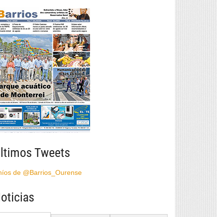
ltimos Tweets
híos de @Barrios_Ourense
oticias