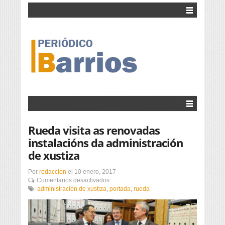
Rueda visita as renovadas
instalacións da administración
de xustiza
Por
redaccion
el
10 enero, 2017
en
Comentarios desactivados
Rueda
administración de xustiza
,
portada
,
rueda
visita
as
renovadas
instalacións