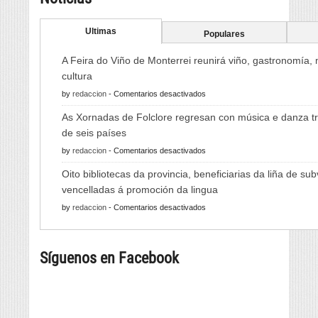
Ultimas
Populares
A Feira do Viño de Monterrei reunirá viño, gastronomía,
cultura
en
by
redaccion
-
Comentarios desactivados
A
As Xornadas de Folclore regresan con música e danza tr
Feira
de seis países
do
en
by
redaccion
-
Comentarios desactivados
Viño
As
de
Oito bibliotecas da provincia, beneficiarias da liña de su
Xornadas
Monterrei
vencelladas á promoción da lingua
de
reunirá
en
by
redaccion
-
Comentarios desactivados
Folclore
viño,
Oito
regresan
gastronomía,
bibliotecas
con
música
Síguenos en Facebook
da
música
e
provincia,
e
cultura
beneficiarias
danza
da
tradicional
liña