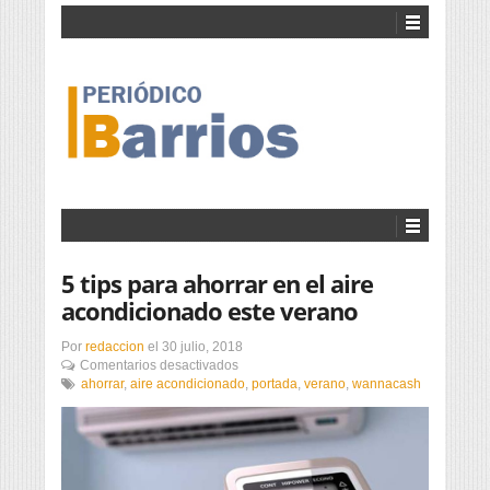
5 tips para ahorrar en el aire
acondicionado este verano
Por
redaccion
el
30 julio, 2018
en
Comentarios desactivados
5
ahorrar
,
aire acondicionado
,
portada
,
verano
,
wannacash
tips
para
ahorrar
en
el