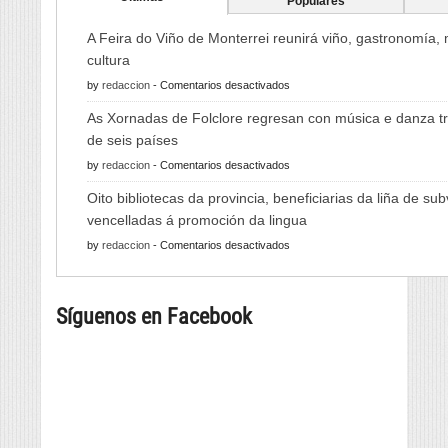
Populares
A Feira do Viño de Monterrei reunirá viño, gastronomía,
cultura
en
by
redaccion
-
Comentarios desactivados
A
As Xornadas de Folclore regresan con música e danza tr
Feira
de seis países
do
en
by
redaccion
-
Comentarios desactivados
Viño
As
de
Oito bibliotecas da provincia, beneficiarias da liña de su
Xornadas
Monterrei
vencelladas á promoción da lingua
de
reunirá
en
by
redaccion
-
Comentarios desactivados
Folclore
viño,
Oito
regresan
gastronomía,
bibliotecas
con
música
Síguenos en Facebook
da
música
e
provincia,
e
cultura
beneficiarias
danza
da
tradicional
liña
de
de
seis
subvencións