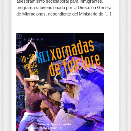
asesoramiento sociolaboral para Inmigrantes,
su
programa subvencionado por la Dirección General
Centro
de Migraciones, dependiente del Ministerio de […]
de
asesoramiento
sociolaboral
para
inmigrantes