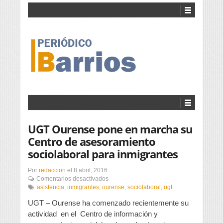
UGT Ourense pone en marcha su
Centro de asesoramiento
sociolaboral para inmigrantes
Por
redaccion
el
8 abril, 2016
en
Comentarios desactivados
UGT
asistencia
,
inmigrantes
,
ourense
,
sociolaboral
,
ugt
Ourense
UGT – Ourense ha comenzado recientemente su
pone
en
actividad en el Centro de información y
marcha