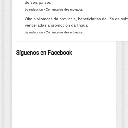
de seis países
do
en
by
redaccion
-
Comentarios desactivados
Viño
As
de
Oito bibliotecas da provincia, beneficiarias da liña de su
Xornadas
Monterrei
vencelladas á promoción da lingua
de
reunirá
en
by
redaccion
-
Comentarios desactivados
Folclore
viño,
Oito
regresan
gastronomía,
bibliotecas
con
música
Síguenos en Facebook
da
música
e
provincia,
e
cultura
beneficiarias
danza
da
tradicional
liña
de
de
seis
subvencións
países
vencelladas
á
promoción
da
lingua