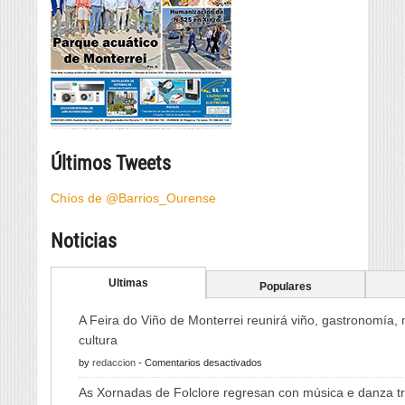
Últimos Tweets
Chíos de @Barrios_Ourense
Noticias
Ultimas
Populares
A Feira do Viño de Monterrei reunirá viño, gastronomía,
cultura
en
by
redaccion
-
Comentarios desactivados
A
As Xornadas de Folclore regresan con música e danza tr
Feira