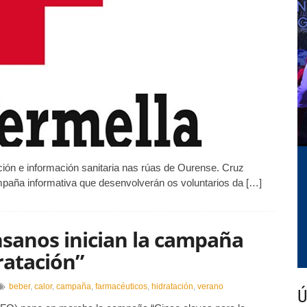
ón e información sanitaria nas rúas de Ourense. Cruz
paña informativa que desenvolverán os voluntarios da […]
sanos inician la campaña
ratación”
beber
,
calor
,
campaña
,
farmacéuticos
,
hidratación
,
verano
Ú
s