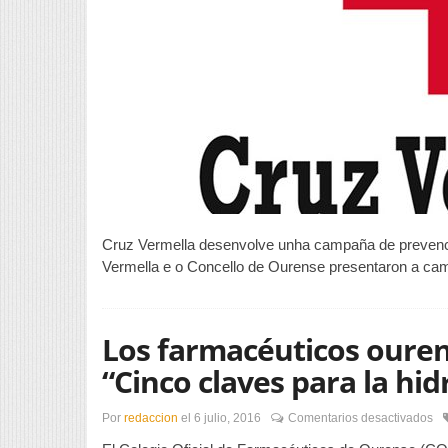
Cruz Vermella desenvolve unha campaña de prevenci
Vermella e o Concello de Ourense presentaron a cam
Los farmacéuticos ouren
“Cinco claves para la hid
en
Por
redaccion
el
6 julio, 2016
Comentarios desactivados
Lo