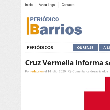
Inicio
Aviso Legal
Contacto
PERIÓDICOS
OURENSE
A L
Cruz Vermella informa s
e
Por
redaccion
el
14 julio, 2020
Comentarios desactivados
C
V
i
s
b
h