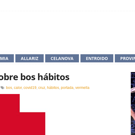
IMIA
ALLARIZ
CELANOVA
ENTROIDO
PROVI
obre bos hábitos
n
bos
,
calor
,
covid19
,
cruz
,
hábitos
,
portada
,
vermella
ruz
ermella
nforma
obre
os
ábitos