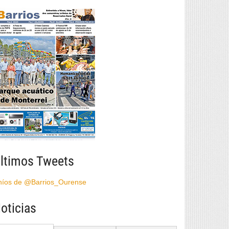
ltimos Tweets
híos de @Barrios_Ourense
oticias