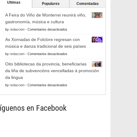
Ultimas
Populares
Comentadas
A Feira do Viño de Monterrei reunirá viño,
gastronomía, música e cultura
en
by
redaccion
-
Comentarios desactivados
A
As Xornadas de Folclore regresan con
Feira
música e danza tradicional de seis países
do
en
by
redaccion
-
Comentarios desactivados
Viño
As
de
Oito bibliotecas da provincia, beneficiarias
Xornadas
Monterrei
da liña de subvencións vencelladas á promoción
de
reunirá
da lingua
Folclore
viño,
en
by
redaccion
-
Comentarios desactivados
regresan
gastronomía,
Oito
con
música
bibliotecas
música
e
da
íguenos en Facebook
e
cultura
provincia,
danza
beneficiarias
tradicional
da
de
liña
seis