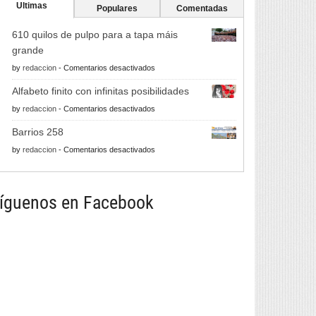
Ultimas
Populares
Comentadas
610 quilos de pulpo para a tapa máis
grande
en
by
redaccion
-
Comentarios desactivados
610
Alfabeto finito con infinitas posibilidades
quilos
en
by
redaccion
-
Comentarios desactivados
de
Alfabeto
pulpo
Barrios 258
finito
para
en
by
redaccion
-
Comentarios desactivados
con
a
Barrios
infinitas
tapa
258
posibilidades
máis
íguenos en Facebook
grande