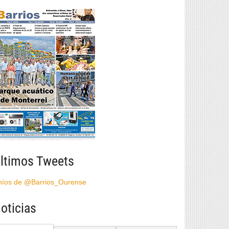
ltimos Tweets
híos de @Barrios_Ourense
oticias