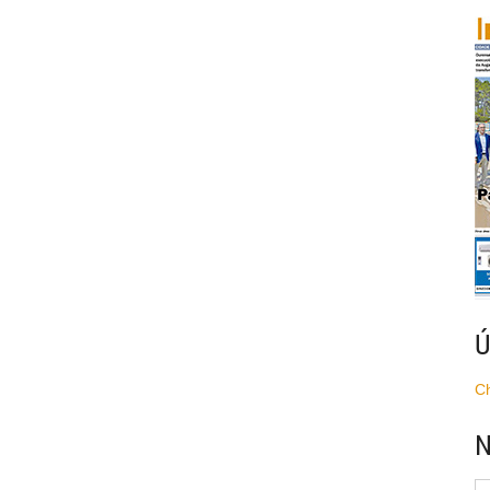
Ú
C
N