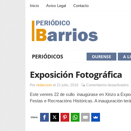
Inicio
Aviso Legal
Contacto
PERIÓDICOS
OURENSE
A L
Exposición Fotográfica
e
Por
redaccion
el
21 julio, 2016
Comentarios desactivados
E
Este venres 22 de xullo inaugúrase en Xinzo a Expos
F
Festas e Recreacións Históricas. A inauguración terá
Shares