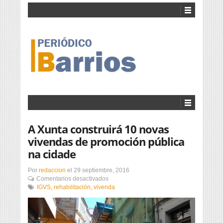
A Xunta construirá 10 novas
vivendas de promoción pública
na cidade
Por
redaccion
el
29 septiembre, 2016
en
Comentarios desactivados
A
IGVS
,
rehabilitación
,
vivenda
Xunta
construirá
10
novas