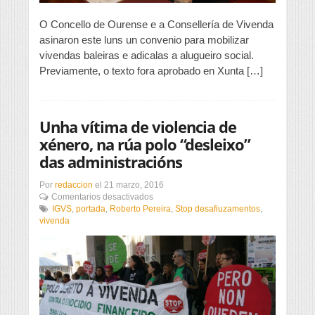
O Concello de Ourense e a Consellería de Vivenda
asinaron este luns un convenio para mobilizar
vivendas baleiras e adicalas a alugueiro social.
Previamente, o texto fora aprobado en Xunta […]
Unha vítima de violencia de
xénero, na rúa polo “desleixo”
das administracións
Por
redaccion
el
21 marzo, 2016
en
Comentarios desactivados
Unha
IGVS
,
portada
,
Roberto Pereira
,
Stop desafiuzamentos
,
vítima
vivenda
de
violencia
de
xénero,
na
rúa
polo