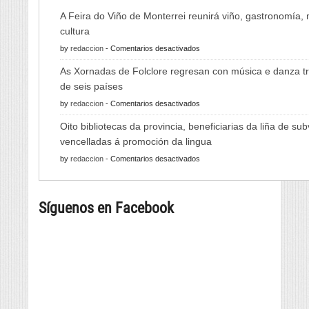
A Feira do Viño de Monterrei reunirá viño, gastronomía,
cultura
en
by
redaccion
-
Comentarios desactivados
A
As Xornadas de Folclore regresan con música e danza tr
Feira
de seis países
do
en
by
redaccion
-
Comentarios desactivados
Viño
As
de
Oito bibliotecas da provincia, beneficiarias da liña de su
Xornadas
Monterrei
vencelladas á promoción da lingua
de
reunirá
en
by
redaccion
-
Comentarios desactivados
Folclore
viño,
Oito
regresan
gastronomía,
bibliotecas
con
música
Síguenos en Facebook
da
música
e
provincia,
e
cultura
beneficiarias
danza
da
tradicional
liña
de
de
seis
subvencións
países