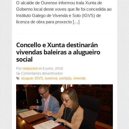
O alcalde de Ourense informou trala Xunta de
á
licencia
Goberno local deste xoves que lle foi concedida ao
para
Instituto Galego de Vivenda e Solo (IGVS) de
a
licenza de obra para proxecto […]
construcción
de
oito
novas
Concello e Xunta destinarán
vivendas
de
vivendas baleiras a alugueiro
protección
social
no
barrio
de
Por
redaccion
el
6 junio, 2016
Covadonga
en
Comentarios desactivados
Concello
aluguer
,
IGVS
,
ourense
,
portada
,
vivenda
e
Xunta
destinarán
vivendas
baleiras
a
alugueiro
social