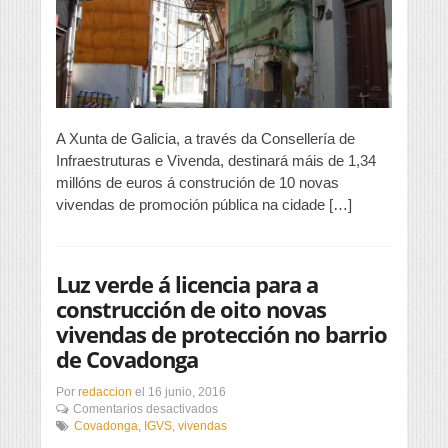
vivendas
de
promoción
pública
na
cidade
A Xunta de Galicia, a través da Consellería de
Infraestruturas e Vivenda, destinará máis de 1,34
millóns de euros á construción de 10 novas
vivendas de promoción pública na cidade […]
Luz verde á licencia para a
construcción de oito novas
vivendas de protección no barrio
de Covadonga
Por
redaccion
el
16 junio, 2016
en
Comentarios desactivados
Luz
Covadonga
,
IGVS
,
vivendas
verde