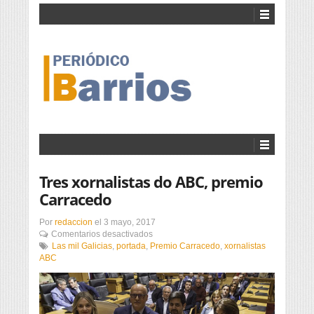
Tres xornalistas do ABC, premio
Carracedo
Por
redaccion
el
3 mayo, 2017
en
Comentarios desactivados
Tres
Las mil Galicias
,
portada
,
Premio Carracedo
,
xornalistas
xornalistas
ABC
do
ABC,
premio
Carracedo