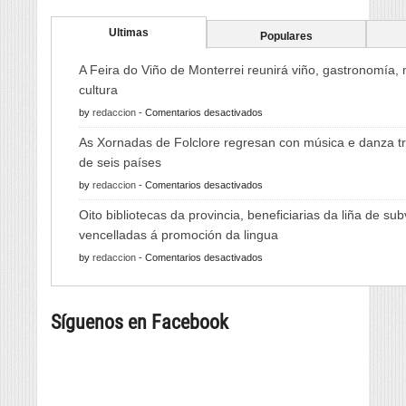
Ultimas
Populares
A Feira do Viño de Monterrei reunirá viño, gastronomía,
cultura
en
by
redaccion
-
Comentarios desactivados
A
As Xornadas de Folclore regresan con música e danza tr
Feira
de seis países
do
en
by
redaccion
-
Comentarios desactivados
Viño
As
de
Oito bibliotecas da provincia, beneficiarias da liña de su
Xornadas
Monterrei
vencelladas á promoción da lingua
de
reunirá
en
by
redaccion
-
Comentarios desactivados
Folclore
viño,
Oito
regresan
gastronomía,
bibliotecas
con
música
Síguenos en Facebook
da
música
e
provincia,
e
cultura
beneficiarias
danza
da
tradicional
liña
de