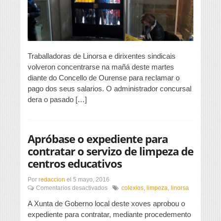
cobrar
Traballadoras de Linorsa e dirixentes sindicais
volveron concentrarse na mañá deste martes
diante do Concello de Ourense para reclamar o
pago dos seus salarios. O administrador concursal
dera o pasado […]
Apróbase o expediente para
contratar o servizo de limpeza de
centros educativos
Por
redaccion
el
5 mayo, 2016
en
Comentarios desactivados
colexios
,
limpeza
,
linorsa
Apróbase
A Xunta de Goberno local deste xoves aprobou o
o
expediente
expediente para contratar, mediante procedemento
para