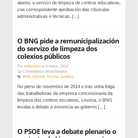
aberto, o servizo de limpeza de centros educativos,
contratar
coa correspondente aprobación das cláusulas
o
administrativas e técnicas. […]
servizo
de
limpeza
de
centros
O BNG pide a remunicipalización
educativos
do servizo de limpeza dos
colexios públicos
Por
redaccion
el
3 mayo, 2016
en
Comentarios desactivados
O
BNG
,
informe
,
linorsa
,
xurídico
BNG
No pleno de novembro de 2014 e tras unha folga
pide
a
das traballadoras da empresa concesionaria da
remunicipalización
limpeza dos centros escolares, Linorsa, o BNG
do
levaba a debate a esixencia ao goberno […]
servizo
de
limpeza
dos
O PSOE leva a debate plenario o
colexios
públicos