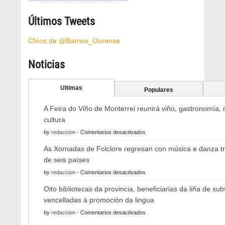
Últimos Tweets
Chíos de @Barrios_Ourense
Noticias
Ultimas
Populares
A Feira do Viño de Monterrei reunirá viño, gastronomía,
cultura
en
by
redaccion
-
Comentarios desactivados
A
As Xornadas de Folclore regresan con música e danza tr
Feira
de seis países
do
en
by
redaccion
-
Comentarios desactivados
Viño
As
de
Oito bibliotecas da provincia, beneficiarias da liña de su
Xornadas
Monterrei
vencelladas á promoción da lingua
de
reunirá
en
by
redaccion
-
Comentarios desactivados
Folclore
viño,
Oito