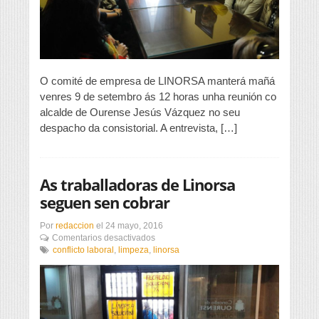
reúnese
co
alcalde
de
Ourense
O comité de empresa de LINORSA manterá mañá
venres 9 de setembro ás 12 horas unha reunión co
alcalde de Ourense Jesús Vázquez no seu
despacho da consistorial. A entrevista, […]
As traballadoras de Linorsa
seguen sen cobrar
Por
redaccion
el
24 mayo, 2016
en
Comentarios desactivados
As
conflicto laboral
,
limpeza
,
linorsa
traballadoras
de
Linorsa
seguen
sen