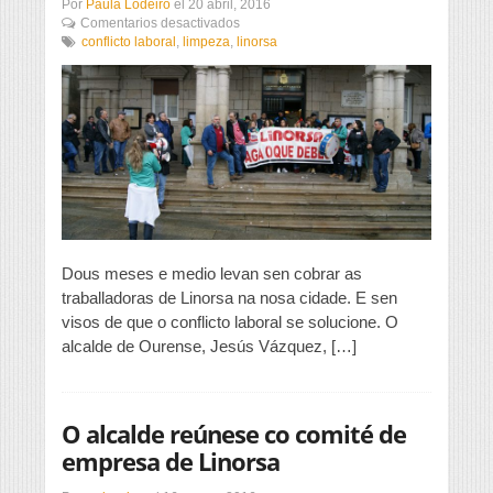
Por
Paula Lodeiro
el
20 abril, 2016
en
Comentarios desactivados
Sen
conflicto laboral
,
limpeza
,
linorsa
avances
nas
negociacións
con
Linorsa
Dous meses e medio levan sen cobrar as
traballadoras de Linorsa na nosa cidade. E sen
visos de que o conflicto laboral se solucione. O
alcalde de Ourense, Jesús Vázquez, […]
O alcalde reúnese co comité de
empresa de Linorsa