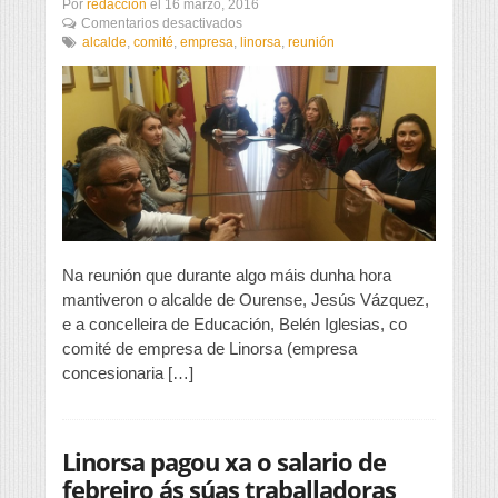
Por
redaccion
el
16 marzo, 2016
en
Comentarios desactivados
O
alcalde
,
comité
,
empresa
,
linorsa
,
reunión
alcalde
reúnese
co
comité
de
empresa
de
Linorsa
Na reunión que durante algo máis dunha hora
mantiveron o alcalde de Ourense, Jesús Vázquez,
e a concelleira de Educación, Belén Iglesias, co
comité de empresa de Linorsa (empresa
concesionaria […]
Linorsa pagou xa o salario de
febreiro ás súas traballadoras