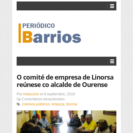
O comité de empresa de Linorsa
reúnese co alcalde de Ourense
Por
redaccion
el
8 septiembre, 2016
en
Comentarios desactivados
O
colexios públicos
,
limpeza
,
linorsa
comité
de
empresa
de
Linorsa