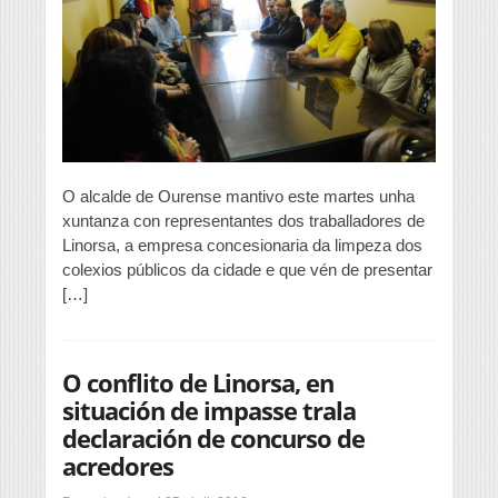
ao
administrador
concursal
de
Linorsa
que
regularice
os
pagos
ou
O alcalde de Ourense mantivo este martes unha
que
xuntanza con representantes dos traballadores de
rescinda
Linorsa, a empresa concesionaria da limpeza dos
a
concesión
colexios públicos da cidade e que vén de presentar
[…]
O conflito de Linorsa, en
situación de impasse trala
declaración de concurso de
acredores