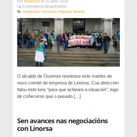
Por
redaccion
el
25 abril, 2016
en
Comentarios desactivados
O
acredores
,
concurso
,
limpeza
,
linorsa
conflito
de
Linorsa,
en
situación
de
impasse
trala
declaración
de
concurso
de
O alcalde de Ourense reunirase este martes de
acredores
novo comité de empresa de Linorsa. Coa dirección
falou este luns “para que aclarara a situación”, logo
de coñecerse que o pasado […]
Sen avances nas negociacións
con Linorsa