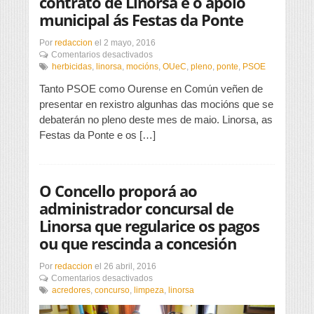
contrato de Linorsa e o apoio
municipal ás Festas da Ponte
Por
redaccion
el
2 mayo, 2016
en
Comentarios desactivados
O
herbicidas
,
linorsa
,
mocións
,
OUeC
,
pleno
,
ponte
,
PSOE
PSOE
Tanto PSOE como Ourense en Común veñen de
leva
a
presentar en rexistro algunhas das mocións que se
debate
debaterán no pleno deste mes de maio. Linorsa, as
plenario
Festas da Ponte e os […]
o
contrato
de
Linorsa
O Concello proporá ao
e
o
administrador concursal de
apoio
Linorsa que regularice os pagos
municipal
ás
ou que rescinda a concesión
Festas
da
Por
redaccion
el
26 abril, 2016
Ponte
en
Comentarios desactivados
O
acredores
,
concurso
,
limpeza
,
linorsa
Concello
proporá