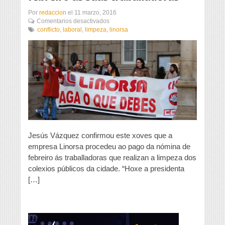
Por
redaccion
el
11 marzo, 2016
en
Comentarios desactivados
Linorsa
conflicto
,
laboral
,
limpeza
,
linorsa
pagou
xa
o
salario
de
febreiro
ás
súas
traballadoras
Jesús Vázquez confirmou este xoves que a
empresa Linorsa procedeu ao pago da nómina de
febreiro ás traballadoras que realizan a limpeza dos
colexios públicos da cidade. “Hoxe a presidenta
[…]