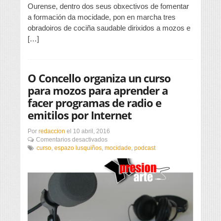
abre
Ourense, dentro dos seus obxectivos de fomentar
o
a formación da mocidade, pon en marcha tres
prazo
obradoiros de cociña saudable dirixidos a mozos e
de
[…]
catro
cursos
de
cociña
O Concello organiza un curso
para mozos para aprender a
facer programas de radio e
emitilos por Internet
Por
redaccion
el
10 abril, 2016
en
Comentarios desactivados
O
curso
,
espazo lusquiños
,
mocidade
,
podcast
Concello
organiza
un
curso
para
mozos
para
aprender