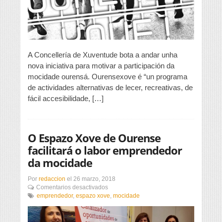
A Concellería de Xuventude bota a andar unha
nova iniciativa para motivar a participación da
mocidade ourensá. Ourensexove é “un programa
de actividades alternativas de lecer, recreativas, de
fácil accesibilidade, […]
O Espazo Xove de Ourense
facilitará o labor emprendedor
da mocidade
Por
redaccion
el
26 marzo, 2018
en
Comentarios desactivados
O
emprendedor
,
espazo xove
,
mocidade
Espazo
Xove
de