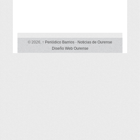
© 2026,
↑
Periódico Barrios
-
Noticias de Ourense
Diseño Web Ourense