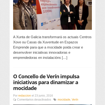
Ourense
facilitará
o
labor
emprendedor
da
mocidade
A Xunta de Galicia transformará os actuais Centros
Xove ou Casas da Xuventude en Espazos
Emprende para que a mocidade poida crear e
desenvolver iniciativas innovadoras e
emprendedoras en instalacións […]
O Concello de Verín impulsa
iniciativas para dinamizar a
mocidade
Por
redaccion
el
23 junio, 2016
en
Comentarios desactivados
mocidade
,
Verín
O