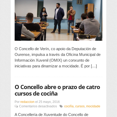
Concello
de
Verín
impulsa
iniciativas
para
dinamizar
a
mocidade
O Concello de Verín, co apoio da Deputación de
Ourense, impulsa a través da Oficina Municipal de
Información Xuvenil (OMIX) un conxunto de
iniciativas para dinamizar a mocidade. É por […]
O Concello abre o prazo de catro
cursos de cociña
Por
redaccion
el
25 mayo, 2016
en
Comentarios desactivados
cociña
,
cursos
,
mocidade
O
A Concellería de Xuventude do Concello de
Concello