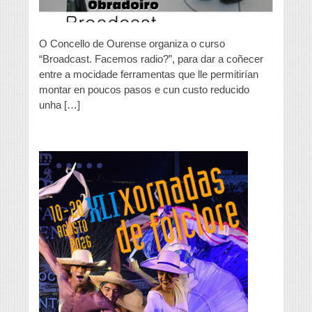
a
facer
programas
de
O Concello de Ourense organiza o curso
radio
“Broadcast. Facemos radio?”, para dar a coñecer
e
entre a mocidade ferramentas que lle permitirían
emitilos
por
montar en poucos pasos e cun custo reducido
Internet
unha […]