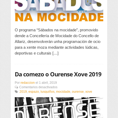
O programa “Sábados na mocidade”, promovido
dende a Concellería de Mocidade do Concello de
Allariz, desenvolverán unha programación de ocio
para a xente moza mediante actividades lúdicas,
deportivas e culturais […]
Da comezo o Ourense Xove 2019
Por
redaccion
el
1 abril, 2019
en
Comentarios desactivados
Da
2019
,
espazo
,
lusquiños
,
mocidade
,
ourense
,
xove
comezo
o
Ourense
Xove
2019