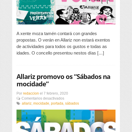
encherán
o
verán
en
Allariz
A xente moza tamén contará con grandes
propostas. O verán en Allariz non estará exentos
de actividades para todos os gustos e todas as
idades. O concello presentou nestos días […]
Allariz promovo os “Sábados na
mocidade”
Por
redaccion
el
7 febrero, 2020
en
Comentarios desactivados
Allariz
allariz
,
mocidade
,
portada
,
sábados
promovo
os
“Sábados
na
mocidade”