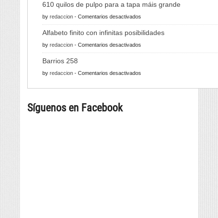
610 quilos de pulpo para a tapa máis grande
en
by
redaccion
-
Comentarios desactivados
610
Alfabeto finito con infinitas posibilidades
quilos
en
by
redaccion
-
Comentarios desactivados
de
Alfabeto
pulpo
Barrios 258
finito
para
en
by
redaccion
-
Comentarios desactivados
con
a
Barrios
infinitas
tapa
258
posibilidades
máis
Síguenos en Facebook
grande