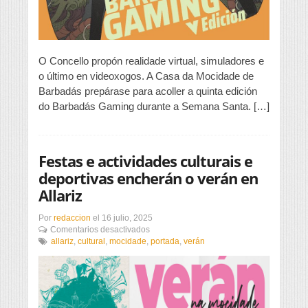
O Concello propón realidade virtual, simuladores e
o último en videoxogos. A Casa da Mocidade de
Barbadás prepárase para acoller a quinta edición
do Barbadás Gaming durante a Semana Santa. […]
Festas e actividades culturais e
deportivas encherán o verán en
Allariz
Por
redaccion
el
16 julio, 2025
en
Comentarios desactivados
Festas
allariz
,
cultural
,
mocidade
,
portada
,
verán
e
actividades
culturais
e
deportivas