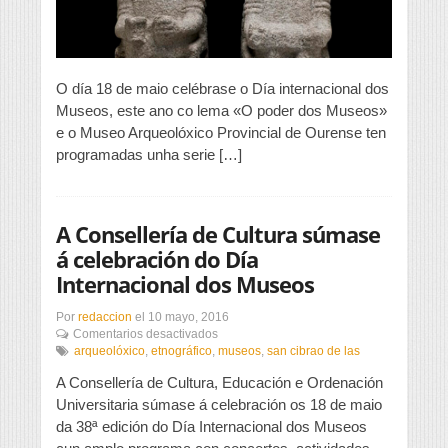
O día 18 de maio celébrase o Día internacional dos
Museos, este ano co lema «O poder dos Museos»
e o Museo Arqueolóxico Provincial de Ourense ten
programadas unha serie […]
A Consellería de Cultura súmase
á celebración do Día
Internacional dos Museos
Por
redaccion
el
10 mayo, 2016
en
Comentarios desactivados
A
arqueolóxico
,
etnográfico
,
museos
,
san cibrao de las
Consellería
A Consellería de Cultura, Educación e Ordenación
de
Cultura
Universitaria súmase á celebración os 18 de maio
súmase
da 38ª edición do Día Internacional dos Museos
á