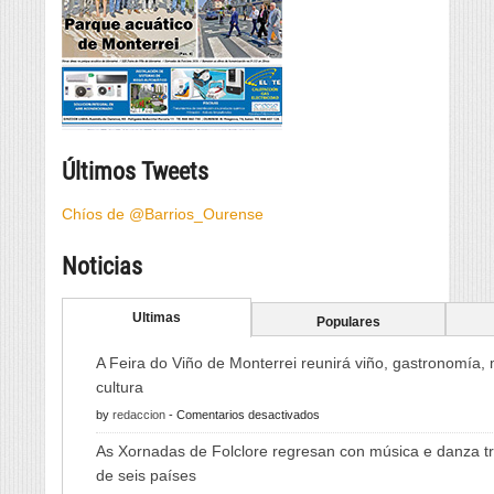
Últimos Tweets
Chíos de @Barrios_Ourense
Noticias
Ultimas
Populares
A Feira do Viño de Monterrei reunirá viño, gastronomía,
cultura
en
by
redaccion
-
Comentarios desactivados
A
As Xornadas de Folclore regresan con música e danza tr
Feira
de seis países
do