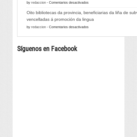
en
by
redaccion
-
Comentarios desactivados
Viño
As
de
Oito bibliotecas da provincia, beneficiarias da liña de su
Xornadas
Monterrei
vencelladas á promoción da lingua
de
reunirá
en
by
redaccion
-
Comentarios desactivados
Folclore
viño,
Oito
regresan
gastronomía,
bibliotecas
con
música
Síguenos en Facebook
da
música
e
provincia,
e
cultura
beneficiarias
danza
da
tradicional
liña
de
de
seis
subvencións
países
vencelladas
á
promoción
da
lingua