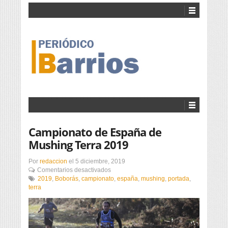
Campionato de España de
Mushing Terra 2019
Por
redaccion
el
5 diciembre, 2019
en
Comentarios desactivados
Campionato
2019
,
Boborás
,
campionato
,
españa
,
mushing
,
portada
,
de
terra
España
de
Mushing
Terra