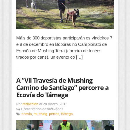
2019
Máis de 300 deportistas participarán os vindeiros 7
e 8 de decembro en Boborás no Campionato de
España de Mushing Terra (carreira de trineos
tirados por cans), un evento co […]
A “VII Travesía de Mushing
Camino de Santiago” percorre a
Ecovía do Támega
Por
redaccion
el
20 marzo, 2016
en
Comentarios desactivados
A
ecovía
,
mushing
,
perros
,
támega
“VII
Travesía
de