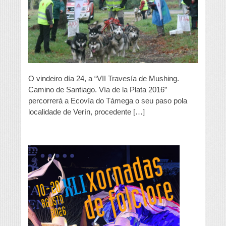
Mushing
Camino
de
Santiago”
percorre
a
Ecovía
do
Támega
O vindeiro día 24, a “VII Travesía de Mushing.
Camino de Santiago. Vía de la Plata 2016”
percorrerá a Ecovía do Támega o seu paso pola
localidade de Verín, procedente […]