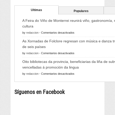
Ultimas
Populares
A Feira do Viño de Monterrei reunirá viño, gastronomía,
cultura
en
by
redaccion
-
Comentarios desactivados
A
As Xornadas de Folclore regresan con música e danza tr
Feira
de seis países
do
en
by
redaccion
-
Comentarios desactivados
Viño
As
de
Oito bibliotecas da provincia, beneficiarias da liña de su
Xornadas
Monterrei
vencelladas á promoción da lingua
de
reunirá
en
by
redaccion
-
Comentarios desactivados
Folclore
viño,
Oito
regresan
gastronomía,
bibliotecas
con
música
Síguenos en Facebook
da
música
e
provincia,
e
cultura
beneficiarias
danza
da
tradicional
liña
de