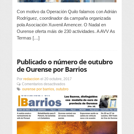
Con motivo da Operación Quilo falamos con Adrián
Rodríguez, coordinador da campaña organizada
pola Asociación Xuvenil Amencer. O Nadal en
Ourense oferta máis de 230 actividades. A AVV As
Termas […]
Publicado o número de outubro
de Ourense por Barrios
Por
redaccion
el
20 octubre, 2017
en
Comentarios desactivados
Publicado
ourense por barrios
,
outubro
o
número
de
outubro
de
Ourense
por
Barrios