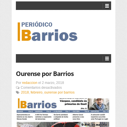
Ourense por Barrios
Por
redaccion
el
2 marzo, 2018
en
Comentarios desactivados
Ourense
2018
,
febreiro
,
ourense por barrios
por
Barrios