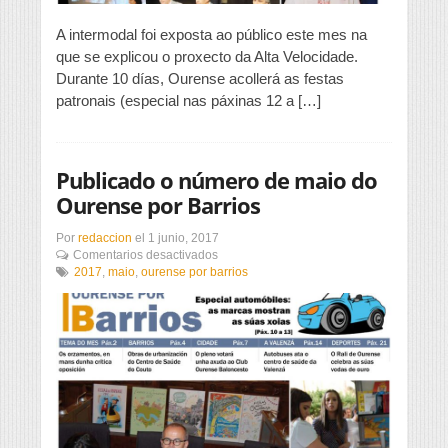
A intermodal foi exposta ao público este mes na
que se explicou o proxecto da Alta Velocidade.
Durante 10 días, Ourense acollerá as festas
patronais (especial nas páxinas 12 a […]
Publicado o número de maio do
Ourense por Barrios
Por
redaccion
el
1 junio, 2017
en
Comentarios desactivados
Publicado
2017
,
maio
,
ourense por barrios
o
número
de
maio
do
Ourense
por
Barrios