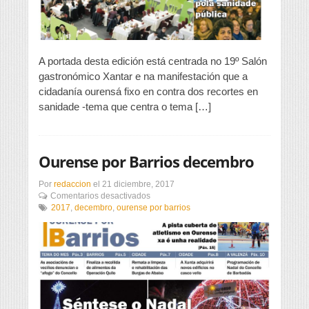
A portada desta edición está centrada no 19º Salón
gastronómico Xantar e na manifestación que a
cidadanía ourensá fixo en contra dos recortes en
sanidade -tema que centra o tema […]
Ourense por Barrios decembro
Por
redaccion
el
21 diciembre, 2017
en
Comentarios desactivados
Ourense
2017
,
decembro
,
ourense por barrios
por
Barrios
decembro