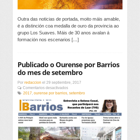
Outra das noticias de portada, moito máis amable,
é a distinción coa medalla de ouro da provincia ao
grupo Los Suaves. Máis de 30 anos avalan á
formación nos escenarios […]
Publicado o Ourense por Barrios
do mes de setembro
Por
redaccion
el
29 septiembre, 2017
en
Comentarios desactivados
Publicado
2017
,
ourense por barrios
,
setembro
o
Ourense
por
Barrios
do
mes
de
setembro