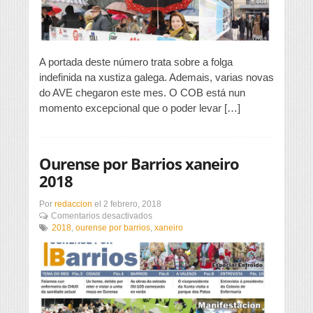
A portada deste número trata sobre a folga
indefinida na xustiza galega. Ademais, varias novas
do AVE chegaron este mes. O COB está nun
momento excepcional que o poder levar […]
Ourense por Barrios xaneiro
2018
Por
redaccion
el
2 febrero, 2018
en
Comentarios desactivados
Ourense
2018
,
ourense por barrios
,
xaneiro
por
Barrios
xaneiro
2018