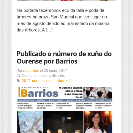
Na portada facémonos eco da talla e poda de
árbores na praza San Marcial que tivo lugar no
mes de agosto debido ao mal estado da maioría
das árbores. A […]
Publicado o número de xuño do
Ourense por Barrios
Por
redaccion
el
23 junio, 2017
en
Comentarios desactivados
Publicado
2017
,
ourense por barrios
,
xuño
o
número
de
xuño
do
Ourense
por
Barrios