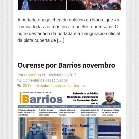
A portada chega chea de colorido co Nada, que xa
ilumina todas as rúas dos concellos ourensáns. O
outro destacado da portada e a inauguración oficial
da pista cuberta de […]
Ourense por Barrios novembro
Por
redaccion
el
1 diciembre, 2017
en
Comentarios desactivados
Ourense
2017
,
novembro
,
ourense por barrios
por
Barrios
novembro