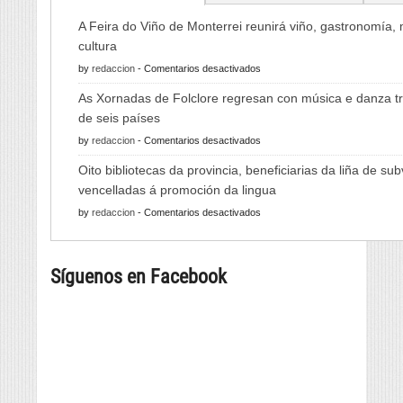
A Feira do Viño de Monterrei reunirá viño, gastronomía,
cultura
en
by
redaccion
-
Comentarios desactivados
A
As Xornadas de Folclore regresan con música e danza tr
Feira
de seis países
do
en
by
redaccion
-
Comentarios desactivados
Viño
As
de
Oito bibliotecas da provincia, beneficiarias da liña de su
Xornadas
Monterrei
vencelladas á promoción da lingua
de
reunirá
en
by
redaccion
-
Comentarios desactivados
Folclore
viño,
Oito
regresan
gastronomía,
bibliotecas
con
música
Síguenos en Facebook
da
música
e
provincia,
e
cultura
beneficiarias
danza
da
tradicional
liña
de
de
seis
subvencións
países