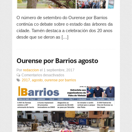
O número de setembro do Ourense por Barrios
continúa co debate sobre o estado das árbores da
cidade. Tamén destaca a celebración dos 20 anos
desde que se deron as […]
Ourense por Barrios agosto
Por
redaccion
el
1 septiembre, 2017
en
Comentarios desactivados
Ourense
2017
,
agosto
,
ourense por barrios
por
Barrios
agosto