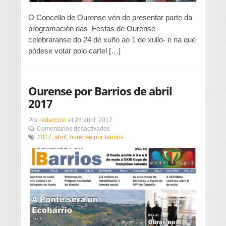
O Concello de Ourense vén de presentar parte da
programación das Festas de Ourense -
celebraranse do 24 de xuño ao 1 de xullo- e na que
pódese votar polo cartel […]
Ourense por Barrios de abril
2017
Por
redaccion
el
28 abril, 2017
en
Comentarios desactivados
Ourense
2017
,
abril
,
ourense por barrios
por
Barrios
de
abril
2017