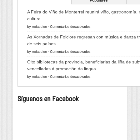
Populares
A Feira do Viño de Monterrei reunirá viño, gastronomía,
cultura
en
by
redaccion
-
Comentarios desactivados
A
As Xornadas de Folclore regresan con música e danza tr
Feira
de seis países
do
en
by
redaccion
-
Comentarios desactivados
Viño
As
de
Oito bibliotecas da provincia, beneficiarias da liña de su
Xornadas
Monterrei
vencelladas á promoción da lingua
de
reunirá
en
by
redaccion
-
Comentarios desactivados
Folclore
viño,
Oito
regresan
gastronomía,
bibliotecas
con
música
Síguenos en Facebook
da
música
e
provincia,
e
cultura
beneficiarias
danza
da
tradicional
liña
de
de
seis
subvencións