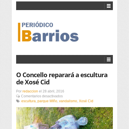
O Concello reparará a escultura
de Xosé Cid
Por
redaccion
el
28 abril, 2016
en
Comentarios desactivados
O
escultura
,
parque MIño
,
vandalismo
,
Xosé Cid
Concello
reparará
a
escultura
de