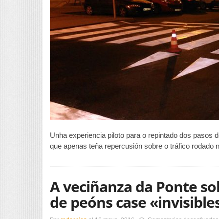
ho
no
Unha experiencia piloto para o repintado dos pasos 
que apenas teña repercusión sobre o tráfico rodado n
A veciñanza da Ponte sol
de peóns case «invisible