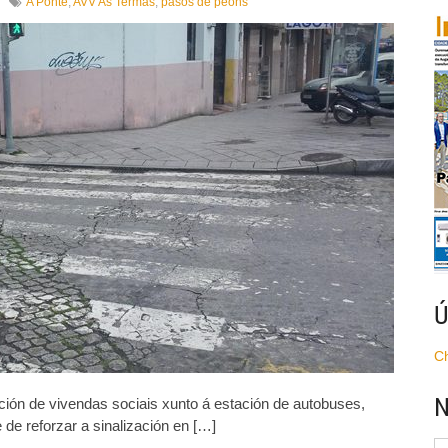
en
A Ponte
,
AVV As Termas
,
pasos de peóns
A
veciñanza
da
Ponte
solicita
o
repintado
de
pasos
de
peóns
case
«invisibles»
Ú
C
N
ción de vivendas sociais xunto á estación de autobuses,
 de reforzar a sinalización en […]