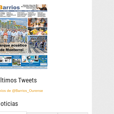
ltimos Tweets
híos de @Barrios_Ourense
oticias