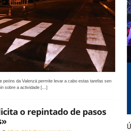
rario
cturno
de peóns da Valenzá permite levar a cabo estas tarefas sen
in sobre a actividade […]
icita o repintado de pasos
s»
Ú