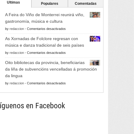
Ultimas
Populares
Comentadas
A Feira do Viño de Monterrei reunirá viño,
gastronomía, música e cultura
en
by
redaccion
-
Comentarios desactivados
A
As Xornadas de Folclore regresan con
Feira
música e danza tradicional de seis países
do
en
by
redaccion
-
Comentarios desactivados
Viño
As
de
Oito bibliotecas da provincia, beneficiarias
Xornadas
Monterrei
da liña de subvencións vencelladas á promoción
de
reunirá
da lingua
Folclore
viño,
en
by
redaccion
-
Comentarios desactivados
regresan
gastronomía,
Oito
con
música
bibliotecas
música
e
da
íguenos en Facebook
e
cultura
provincia,
danza
beneficiarias
tradicional
da
de
liña
seis