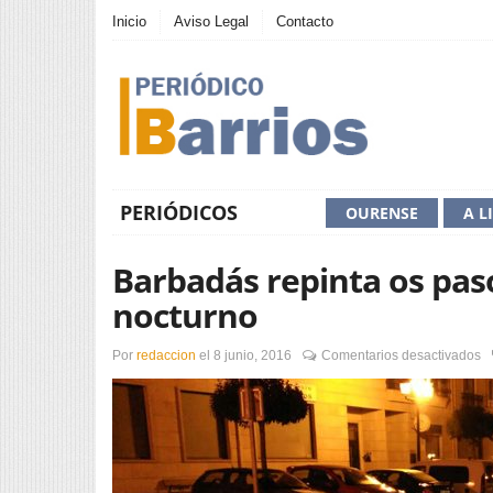
Inicio
Aviso Legal
Contacto
PERIÓDICOS
OURENSE
A L
Barbadás repinta os pas
nocturno
e
Por
redaccion
el
8 junio, 2016
Comentarios desactivados
B
re
o
p
d
p
e