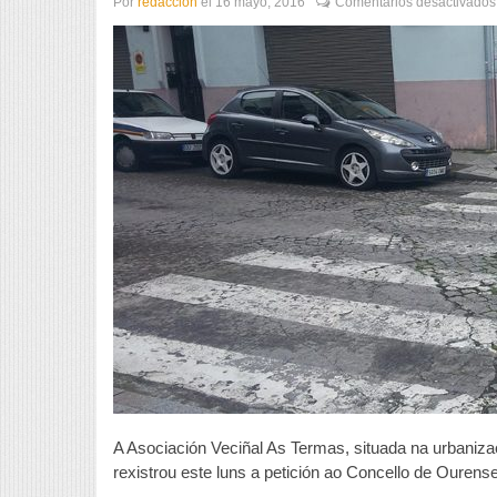
Por
redaccion
el
16 mayo, 2016
Comentarios desactivados
A Asociación Veciñal As Termas, situada na urbaniza
rexistrou este luns a petición ao Concello de Ourense