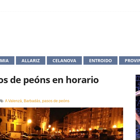
IMIA
ALLARIZ
CELANOVA
ENTROIDO
PROVI
os de peóns en horario
n
A Valenzá
,
Barbadás
,
pasos de peóns
arbadás
pinta
s
asos
e
eóns
n