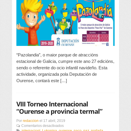
de
Pazolandia
“Pazolandia”, o maior parque de atraccións
estacional de Galicia, cumpre este ano 27 edicións,
sendo o referente do ocio infantil navideño. Esta
actividade, organizada pola Deputación de
Ourense, contará este […]
VIII Torneo Internacional
“Ourense a provincia termal”
Por
redaccion
el
17 abril, 2019
en
Comentarios desactivados
VIII
internacionl
,
Lukonina
,
ourense
,
paco
,
paz
,
portada
,