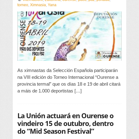
Torneo
torneo
,
Ximnasia
,
Yana
Internacional
“Ourense
a
provincia
termal”
As ximnastas da Selección Española participarán
na VIII edición do Torneo Internacional “Ourense a
provincia termal” que os días 18 e 19 de abril citará
a máis de 1.000 deportistas […]
La Unión actuará en Ourense o
vindeiro 15 de outubro, dentro
do “Mid Season Festival”