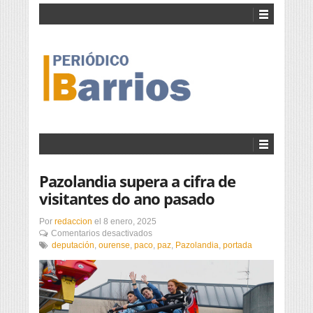
Pazolandia supera a cifra de
visitantes do ano pasado
Por
redaccion
el
8 enero, 2025
en
Comentarios desactivados
Pazolandia
deputación
,
ourense
,
paco
,
paz
,
Pazolandia
,
portada
supera
a
cifra
de
visitantes