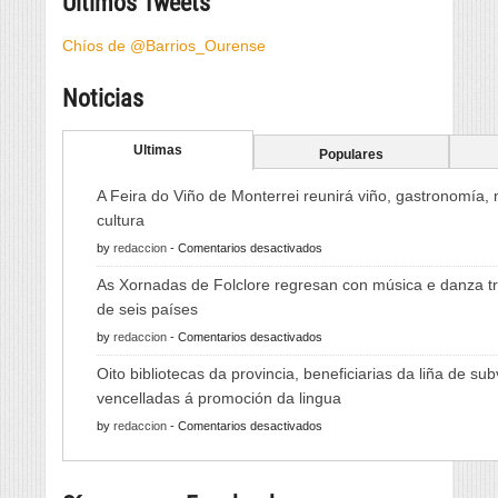
Últimos Tweets
Chíos de @Barrios_Ourense
Noticias
Ultimas
Populares
A Feira do Viño de Monterrei reunirá viño, gastronomía,
cultura
en
by
redaccion
-
Comentarios desactivados
A
As Xornadas de Folclore regresan con música e danza tr
Feira
de seis países
do
en
by
redaccion
-
Comentarios desactivados
Viño
As
de
Oito bibliotecas da provincia, beneficiarias da liña de su
Xornadas
Monterrei
vencelladas á promoción da lingua
de
reunirá
en
by
redaccion
-
Comentarios desactivados
Folclore
viño,
Oito
regresan
gastronomía,
bibliotecas
con
música