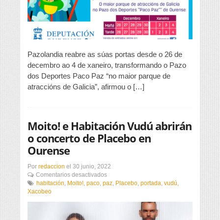
Pazolandia reabre as súas portas desde o 26 de
decembro ao 4 de xaneiro, transformando o Pazo
dos Deportes Paco Paz “no maior parque de
atraccións de Galicia”, afirmou o […]
Moito! e Habitación Vudú abrirán
o concerto de Placebo en
Ourense
Por
redaccion
el
30 junio, 2022
en
Comentarios desactivados
Moito!
habitación
,
Moito!
,
paco
,
paz
,
Placebo
,
portada
,
vudú
,
e
Xacobeo
Habitación
Vudú
abrirán