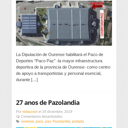
de
Deportes
como
centro
de
apoyo
a
transportistas
y
personal
esencial
La Diputación de Ourense habilitará el Pazo de
Deportes “Paco Paz” -la mayor infraestructura
deportiva de la provincia de Ourense- como centro
de apoyo a transportistas y personal esencial,
durante […]
27 anos de Pazolandia
Por
redaccion
el
26 diciembre, 2019
en
Comentarios desactivados
27
ourense
,
paco
,
paz
,
Pazolandia
,
portada
anos