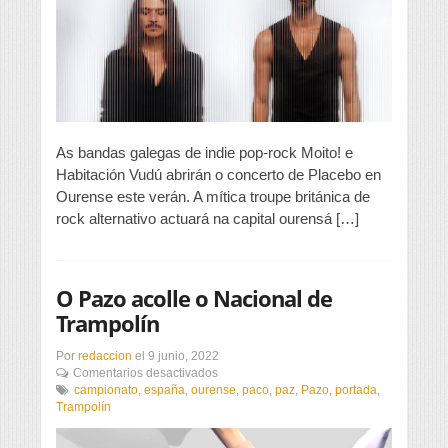
o
concerto
de
Placebo
en
Ourense
As bandas galegas de indie pop-rock Moito! e
Habitación Vudú abrirán o concerto de Placebo en
Ourense este verán. A mítica troupe británica de
rock alternativo actuará na capital ourensá […]
O Pazo acolle o Nacional de
Trampolín
Por
redaccion
el
9 junio, 2022
en
Comentarios desactivados
O
campionato
,
españa
,
ourense
,
paco
,
paz
,
Pazo
,
portada
,
Pazo
Trampolín
acolle
o