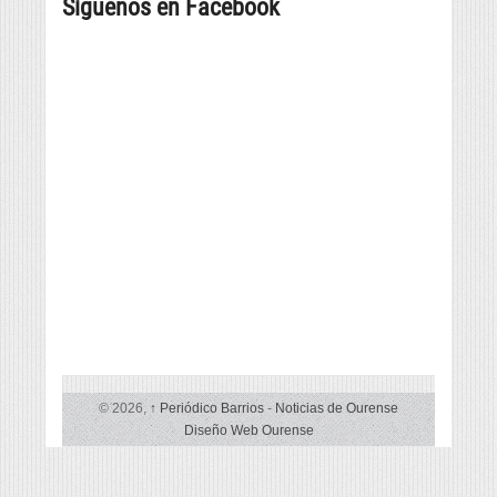
Síguenos en Facebook
da
música
e
provincia,
e
cultura
beneficiarias
danza
da
tradicional
liña
de
de
seis
subvencións
países
vencelladas
á
promoción
da
lingua
© 2026,
↑
Periódico Barrios
-
Noticias de Ourense
Diseño Web Ourense