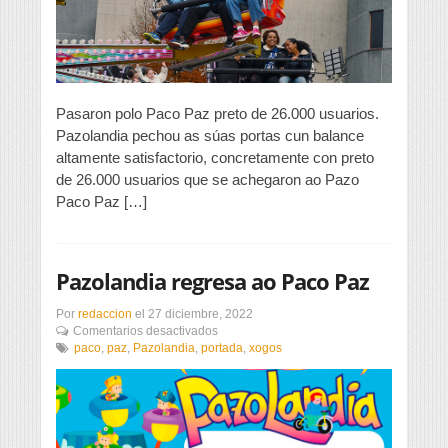
do
ano
pasado
Pasaron polo Paco Paz preto de 26.000 usuarios.
Pazolandia pechou as súas portas cun balance
altamente satisfactorio, concretamente con preto
de 26.000 usuarios que se achegaron ao Pazo
Paco Paz […]
Pazolandia regresa ao Paco Paz
Por
redaccion
el
27 diciembre, 2022
en
Comentarios desactivados
Pazolandia
paco
,
paz
,
Pazolandia
,
portada
,
xogos
regresa
ao
Paco
Paz