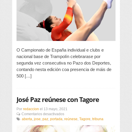
Nacional
de
Trampolín
O Campionato de España individual e clubs e
nacional base de Trampolín celebrarase por
segunda vez consecutiva no Pazo dos Deportes,
contando nesta edición coa presencia de máis de
500 […]
José Paz reúnese con Tagore
Por
redaccion
el
13 mayo, 2021
en
Comentarios desactivados
José
aberta
,
jose
,
paz
,
portada
,
reúnese
,
Tagore
,
tribuna
Paz
reúnese