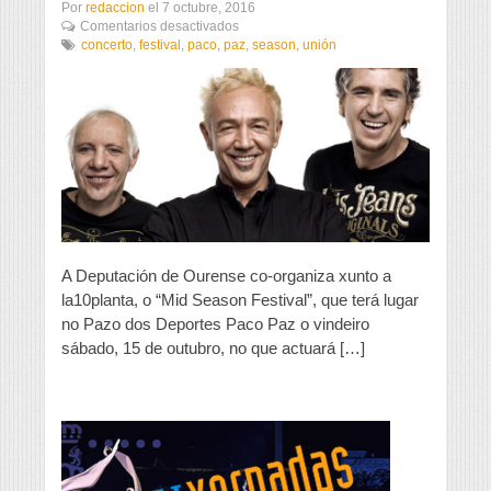
Por
redaccion
el
7 octubre, 2016
en
Comentarios desactivados
La
concerto
,
festival
,
paco
,
paz
,
season
,
unión
Unión
actuará
en
Ourense
o
vindeiro
15
de
outubro,
dentro
do
“Mid
A Deputación de Ourense co-organiza xunto a
Season
la10planta, o “Mid Season Festival”, que terá lugar
Festival”
no Pazo dos Deportes Paco Paz o vindeiro
sábado, 15 de outubro, no que actuará […]