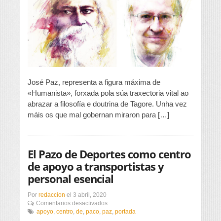
con
Tagore
José Paz, representa a figura máxima de
«Humanista», forxada pola súa traxectoria vital ao
abrazar a filosofía e doutrina de Tagore. Unha vez
máis os que mal gobernan miraron para […]
El Pazo de Deportes como centro
de apoyo a transportistas y
personal esencial
Por
redaccion
el
3 abril, 2020
en
Comentarios desactivados
El
apoyo
,
centro
,
de
,
paco
,
paz
,
portada
Pazo