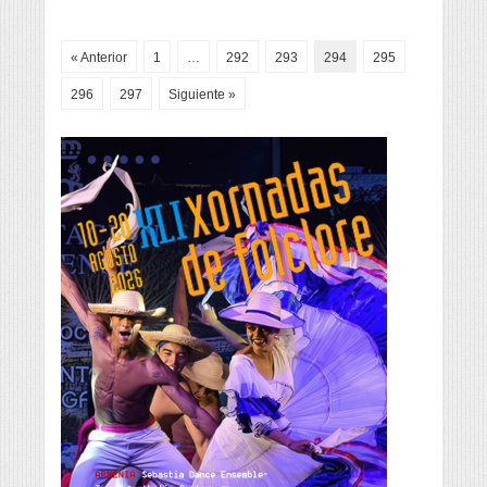
« Anterior
1
…
292
293
294
295
296
297
Siguiente »