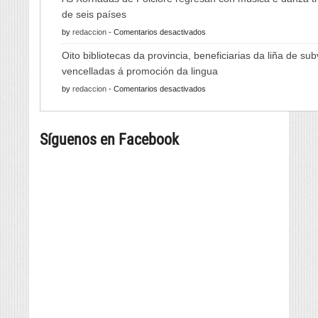
Feira
de seis países
do
en
by
redaccion
-
Comentarios desactivados
Viño
As
de
Oito bibliotecas da provincia, beneficiarias da liña de su
Xornadas
Monterrei
vencelladas á promoción da lingua
de
reunirá
en
by
redaccion
-
Comentarios desactivados
Folclore
viño,
Oito
regresan
gastronomía,
bibliotecas
con
música
Síguenos en Facebook
da
música
e
provincia,
e
cultura
beneficiarias
danza
da
tradicional
liña
de
de
seis
subvencións
países
vencelladas
á
promoción
da
lingua