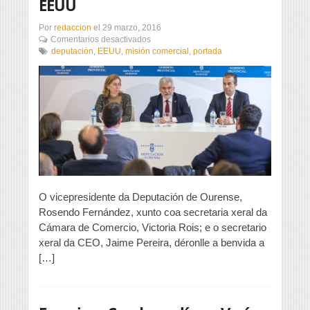
EEUU
Por
redaccion
el
29 marzo, 2016
en
Comentarios desactivados
Primeira
deputación
,
EEUU
,
misión comercial
,
portada
reunión
de
traballo
para
a
misión
comercial
cos
EEUU
O vicepresidente da Deputación de Ourense,
Rosendo Fernández, xunto coa secretaria xeral da
Cámara de Comercio, Victoria Rois; e o secretario
xeral da CEO, Jaime Pereira, déronlle a benvida a
[…]