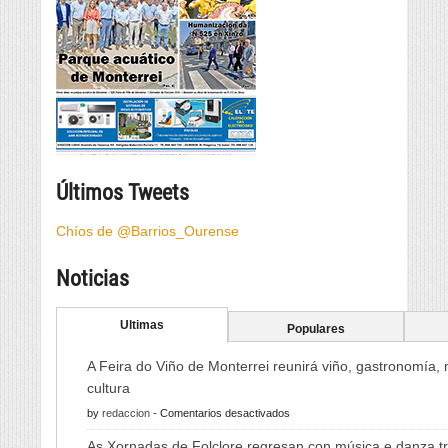
Últimos Tweets
Chíos de @Barrios_Ourense
Noticias
Ultimas
Populares
A Feira do Viño de Monterrei reunirá viño, gastronomía,
cultura
en
by
redaccion
-
Comentarios desactivados
A
As Xornadas de Folclore regresan con música e danza tr