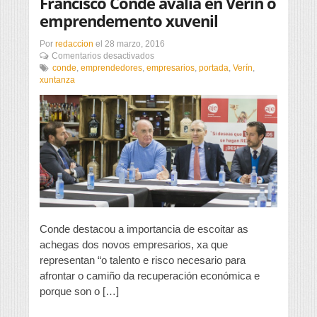
Francisco Conde avalía en Verín o
emprendemento xuvenil
Por
redaccion
el
28 marzo, 2016
en
Comentarios desactivados
Francisco
conde
,
emprendedores
,
empresarios
,
portada
,
Verín
,
Conde
xuntanza
avalía
en
Verín
o
emprendemento
xuvenil
Conde destacou a importancia de escoitar as
achegas dos novos empresarios, xa que
representan “o talento e risco necesario para
afrontar o camiño da recuperación económica e
porque son o […]