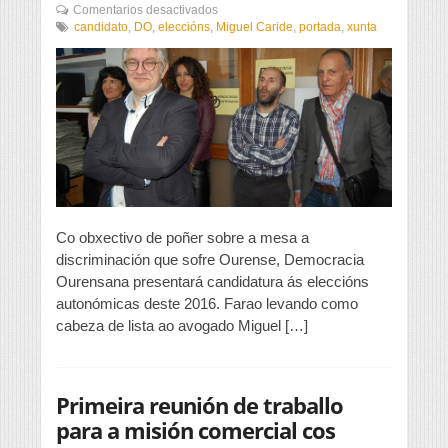
en
Comentarios desactivados
Democracia
candidato
,
DO
,
eleccións
,
Miguel Caride
,
portada
,
xunta
Ourensana
presenta
o
seu
candidato
á
Xunta
Co obxectivo de poñer sobre a mesa a
discriminación que sofre Ourense, Democracia
Ourensana presentará candidatura ás eleccións
autonómicas deste 2016. Farao levando como
cabeza de lista ao avogado Miguel […]
Primeira reunión de traballo
para a misión comercial cos