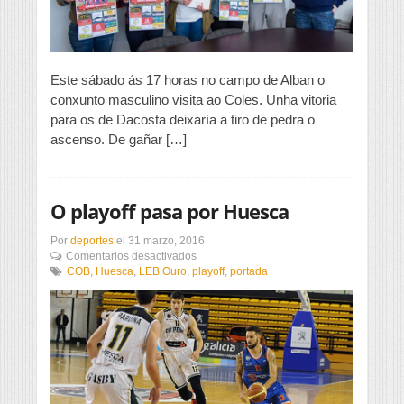
Este sábado ás 17 horas no campo de Alban o
conxunto masculino visita ao Coles. Unha vitoria
para os de Dacosta deixaría a tiro de pedra o
ascenso. De gañar […]
O playoff pasa por Huesca
Por
deportes
el
31 marzo, 2016
en
Comentarios desactivados
O
COB
,
Huesca
,
LEB Ouro
,
playoff
,
portada
playoff
pasa
por
Huesca