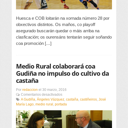
Huesca e COB loitarán na xornada número 28 por
obxectivos distintos. Os maños, co playoff
asegurado buscarán quedar o máis arriba na
clasficación; os ourensáns tentarán seguir soñando
coa promoción […]
Medio Rural colaborará coa
Gudiña no impulso do cultivo da
castaña
Por
redaccion
el
30 marzo, 2016
en
Comentarios desactivados
Medio
A Gudiña
,
Ángeles Vázquez
,
castaña
,
castiñeiros
,
José
Rural
María Lago
,
medio rural
,
portada
colaborará
coa
Gudiña
no