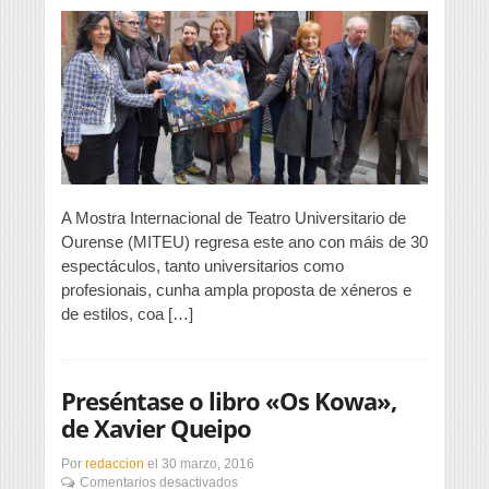
21ª
MITEU
presenta
30
espectáculos
A Mostra Internacional de Teatro Universitario de
Ourense (MITEU) regresa este ano con máis de 30
espectáculos, tanto universitarios como
profesionais, cunha ampla proposta de xéneros e
de estilos, coa […]
Preséntase o libro «Os Kowa»,
de Xavier Queipo
Por
redaccion
el
30 marzo, 2016
en
Comentarios desactivados