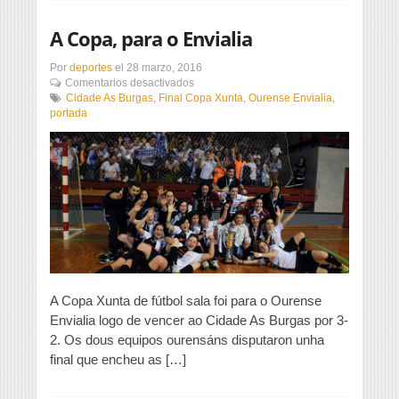
A Copa, para o Envialia
Por
deportes
el
28 marzo, 2016
en
Comentarios desactivados
A
Cidade As Burgas
,
Final Copa Xunta
,
Ourense Envialia
,
Copa,
portada
para
o
Envialia
A Copa Xunta de fútbol sala foi para o Ourense
Envialia logo de vencer ao Cidade As Burgas por 3-
2. Os dous equipos ourensáns disputaron unha
final que encheu as […]