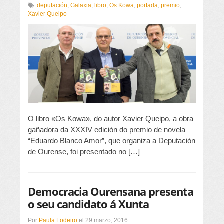
Preséntase
deputación
,
Galaxia
,
libro
,
Os Kowa
,
portada
,
premio
,
o
Xavier Queipo
libro
«Os
Kowa»,
de
Xavier
Queipo
O libro «Os Kowa», do autor Xavier Queipo, a obra
gañadora da XXXIV edición do premio de novela
“Eduardo Blanco Amor”, que organiza a Deputación
de Ourense, foi presentado no […]
Democracia Ourensana presenta
o seu candidato á Xunta
Por
Paula Lodeiro
el
29 marzo, 2016