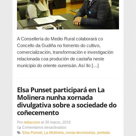
impulso
do
cultivo
da
castaña
A Consellería do Medio Rural colaborará co
Concello da Gudiña no fomento do cultivo,
comercialización, transformación e investigación
relacionada coa produción de castaña neste
municipio do oriente ourensán. Así llo […]
Elsa Punset participará en La
Molinera nunha xornada
divulgativa sobre a sociedade do
coñecemento
Por
redaccion
el
30 marzo, 2016
en
Comentarios desactivados
Elsa
Elsa Punset
,
La Molinera
,
novas tecnoloxías
,
portada