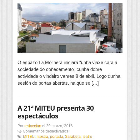
Punset
participará
en
La
Molinera
nunha
xornada
divulgativa
sobre
a
sociedade
do
O espazo La Molinera iniciará “unha viaxe cara á
coñecemento
sociedade do coñecemento” cunha dobre
actividade o vindeiro venres 8 de abril. Logo dunha
sesión de portas abertas, na que se […]
A 21ª MITEU presenta 30
espectáculos
Por
redaccion
el
30 marzo, 2016
en
Comentarios desactivados
A
MITEU
,
mostra
,
portada
,
Sarabela
,
teatro