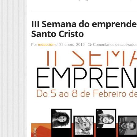
III Semana do emprende
Santo Cristo
Por
redaccion
el
22 enero, 2019
Comentarios desactivado