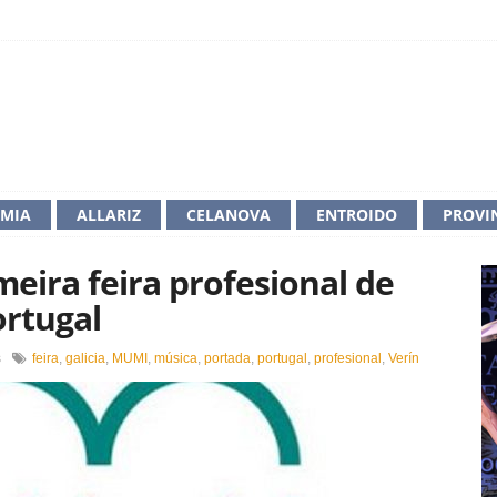
IMIA
ALLARIZ
CELANOVA
ENTROIDO
PROVI
meira feira profesional de
ortugal
en
s
feira
,
galicia
,
MUMI
,
música
,
portada
,
portugal
,
profesional
,
Verín
Verín
acolle
MUMI,
a
primeira
feira
profesional