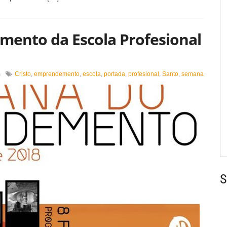
mento da Escola Profesional
en
s
Cristo
,
emprendemento
,
escola
,
portada
,
profesional
,
Santo
,
semana
III
Semana
do
emprendemento
da
Escola
Profesional
Santo
Cristo
S