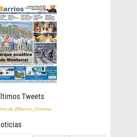
ltimos Tweets
híos de @Barrios_Ourense
oticias