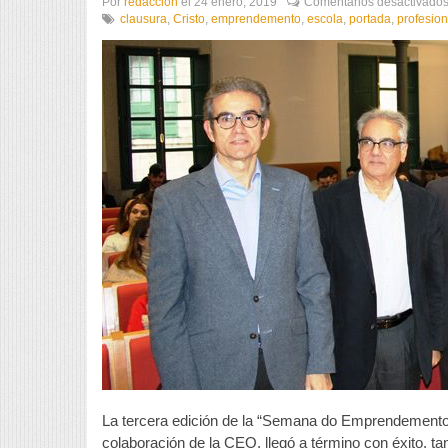
Por
redaccion
el
24 enero, 2019
Comentarios desactivado
clausura
,
Cristo
,
emprendemento
,
escola
,
portada
,
profesion
La tercera edición de la “Semana do Emprendemento”,
colaboración de la CEO, llegó a término con éxito, tan