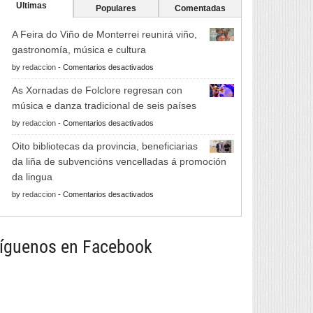
Ultimas
Populares
Comentadas
A Feira do Viño de Monterrei reunirá viño,
gastronomía, música e cultura
en
by
redaccion
-
Comentarios desactivados
A
As Xornadas de Folclore regresan con
Feira
música e danza tradicional de seis países
do
en
by
redaccion
-
Comentarios desactivados
Viño
As
de
Oito bibliotecas da provincia, beneficiarias
Xornadas
Monterrei
da liña de subvencións vencelladas á promoción
de
reunirá
da lingua
Folclore
viño,
en
by
redaccion
-
Comentarios desactivados
regresan
gastronomía,
Oito
con
música
bibliotecas
música
e
da
íguenos en Facebook
e
cultura
provincia,
danza
beneficiarias
tradicional
da
de
liña
seis