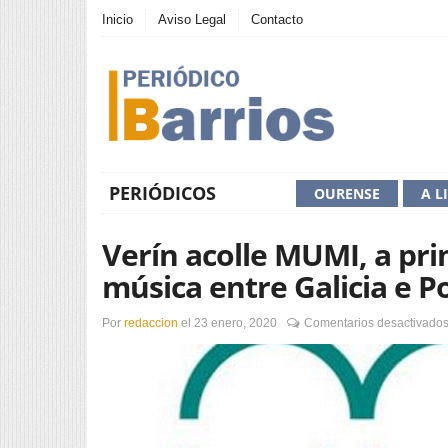
Inicio
Aviso Legal
Contacto
PERIÓDICOS
OURENSE
A L
Verín acolle MUMI, a pri
música entre Galicia e P
Por
redaccion
el
23 enero, 2020
Comentarios desactivado