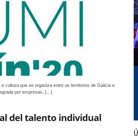
de
música
entre
Galicia
e
Portugal
cultura que se organiza entre os territorios de Galicia e
tegrada por empresas, […]
l del talento individual
Ú