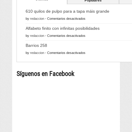
Populares
610 quilos de pulpo para a tapa máis grande
en
by
redaccion
-
Comentarios desactivados
610
Alfabeto finito con infinitas posibilidades
quilos
en
by
redaccion
-
Comentarios desactivados
de
Alfabeto
pulpo
Barrios 258
finito
para
en
by
redaccion
-
Comentarios desactivados
con
a
Barrios
infinitas
tapa
258
posibilidades
máis
Síguenos en Facebook
grande