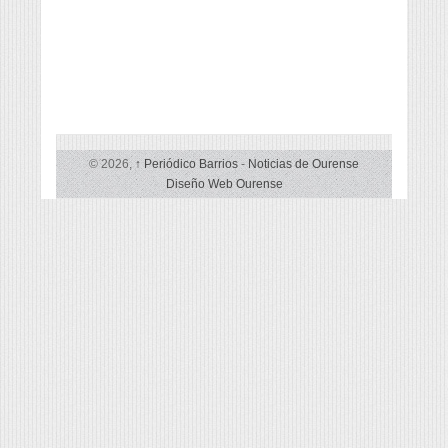
© 2026,
↑
Periódico Barrios
-
Noticias de Ourense
Diseño Web Ourense