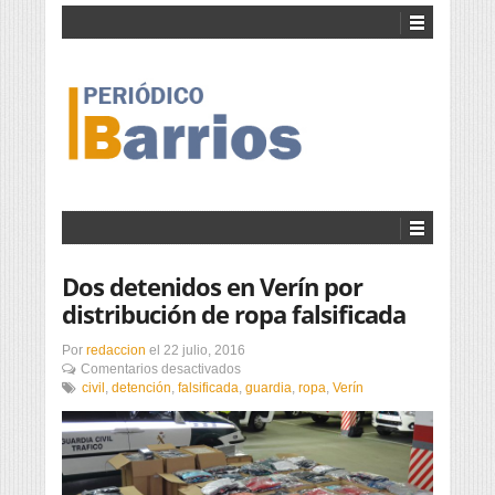
Dos detenidos en Verín por
distribución de ropa falsificada
Por
redaccion
el
22 julio, 2016
en
Comentarios desactivados
Dos
civil
,
detención
,
falsificada
,
guardia
,
ropa
,
Verín
detenidos
en
Verín
por
distribución