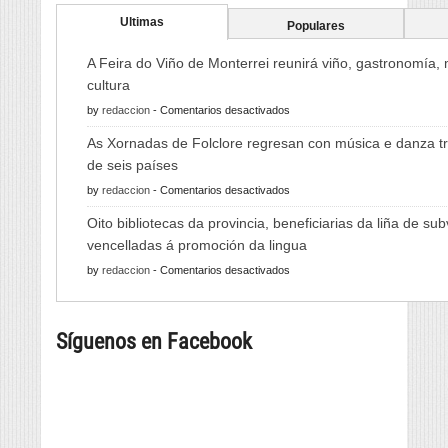
Ultimas
Populares
A Feira do Viño de Monterrei reunirá viño, gastronomía,
cultura
en
by
redaccion
-
Comentarios desactivados
A
As Xornadas de Folclore regresan con música e danza tr
Feira
de seis países
do
en
by
redaccion
-
Comentarios desactivados
Viño
As
de
Oito bibliotecas da provincia, beneficiarias da liña de su
Xornadas
Monterrei
vencelladas á promoción da lingua
de
reunirá
en
by
redaccion
-
Comentarios desactivados
Folclore
viño,
Oito
regresan
gastronomía,
bibliotecas
con
música
Síguenos en Facebook
da
música
e
provincia,
e
cultura
beneficiarias
danza
da
tradicional
liña
de
de