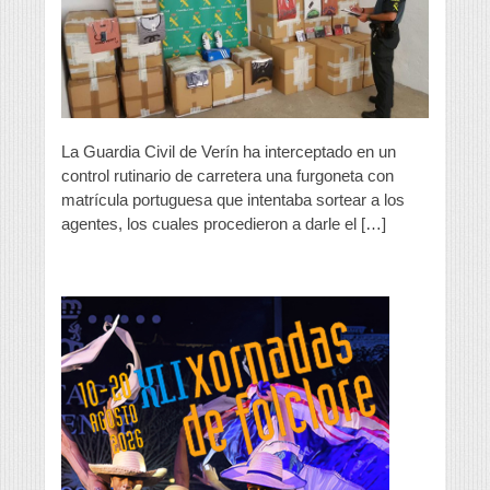
intercepta
ropa
falsificada
por
valor
de
91.000
euros
La Guardia Civil de Verín ha interceptado en un
control rutinario de carretera una furgoneta con
matrícula portuguesa que intentaba sortear a los
agentes, los cuales procedieron a darle el […]