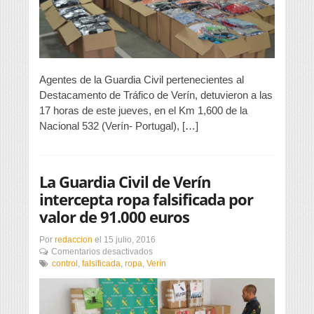
de
ropa
falsificada
Agentes de la Guardia Civil pertenecientes al
Destacamento de Tráfico de Verín, detuvieron a las
17 horas de este jueves, en el Km 1,600 de la
Nacional 532 (Verín- Portugal), […]
La Guardia Civil de Verín
intercepta ropa falsificada por
valor de 91.000 euros
Por
redaccion
el
15 julio, 2016
en
Comentarios desactivados
La
control
,
falsificada
,
ropa
,
Verín
Guardia
Civil
de
Verín