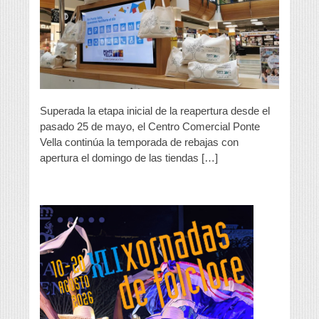
rebajas
en
el
Centro
Comercial
Ponte
Vella
Superada la etapa inicial de la reapertura desde el
pasado 25 de mayo, el Centro Comercial Ponte
Vella continúa la temporada de rebajas con
apertura el domingo de las tiendas […]