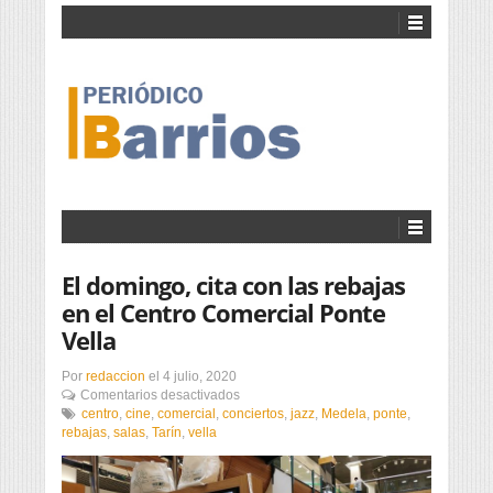
El domingo, cita con las rebajas
en el Centro Comercial Ponte
Vella
Por
redaccion
el
4 julio, 2020
en
Comentarios desactivados
El
centro
,
cine
,
comercial
,
conciertos
,
jazz
,
Medela
,
ponte
,
domingo,
rebajas
,
salas
,
Tarín
,
vella
cita
con
las