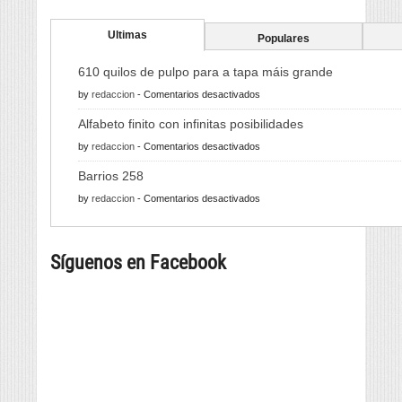
Ultimas
Populares
610 quilos de pulpo para a tapa máis grande
en
by
redaccion
-
Comentarios desactivados
610
Alfabeto finito con infinitas posibilidades
quilos
en
by
redaccion
-
Comentarios desactivados
de
Alfabeto
pulpo
Barrios 258
finito
para
en
by
redaccion
-
Comentarios desactivados
con
a
Barrios
infinitas
tapa
258
posibilidades
máis
Síguenos en Facebook
grande