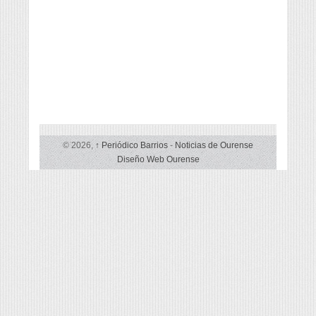
© 2026,
↑
Periódico Barrios
-
Noticias de Ourense
Diseño Web Ourense