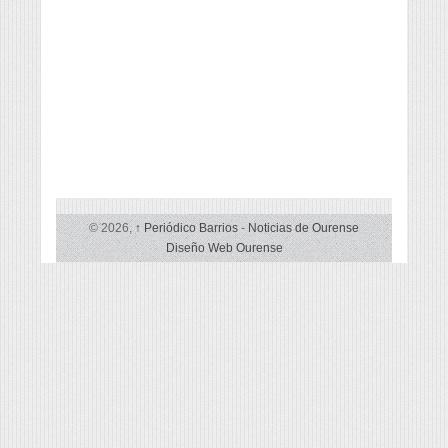
© 2026,
↑
Periódico Barrios
-
Noticias de Ourense
Diseño Web Ourense