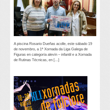
en
Ourense
A piscina Rosario Dueñas acolle, este sábado 19
de novembro, a 1ª Xornada da Liga Galega de
Figuras en categoría alevín – infantil e a Xornada
de Rutinas Técnicas, en […]