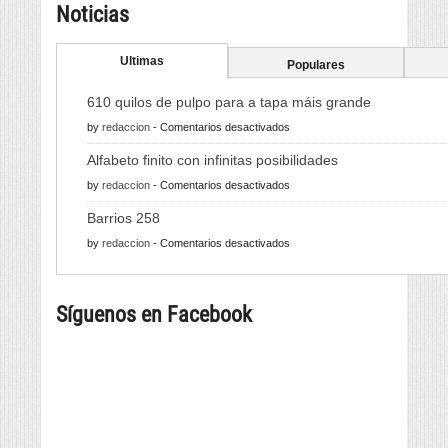
Noticias
Ultimas
Populares
610 quilos de pulpo para a tapa máis grande
en
by
redaccion
-
Comentarios desactivados
610
Alfabeto finito con infinitas posibilidades
quilos
en
by
redaccion
-
Comentarios desactivados
de
Alfabeto
pulpo
Barrios 258
finito
para
en
by
redaccion
-
Comentarios desactivados
con
a
Barrios
infinitas
tapa
258
posibilidades
máis
Síguenos en Facebook
grande