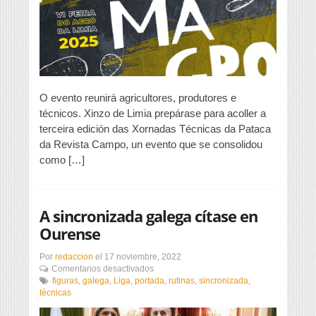
3ª
Xornadas
Técnicas
sobre
Patacas
da
Revista
Campo
O evento reunirá agricultores, produtores e
técnicos. Xinzo de Limia prepárase para acoller a
terceira edición das Xornadas Técnicas da Pataca
da Revista Campo, un evento que se consolidou
como […]
A sincronizada galega cítase en
Ourense
Por
redaccion
el
17 noviembre, 2022
en
Comentarios desactivados
A
figuras
,
galega
,
Liga
,
portada
,
rutinas
,
sincronizada
,
sincronizada
técnicas
galega
cítase