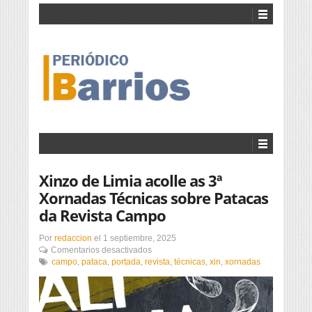
Xinzo de Limia acolle as 3ª
Xornadas Técnicas sobre Patacas
da Revista Campo
Por
redaccion
el
1 septiembre, 2025
en
Comentarios desactivados
Xinzo
campo
,
pataca
,
portada
,
revista
,
técnicas
,
xin
,
xornadas
de
Limia
acolle
as