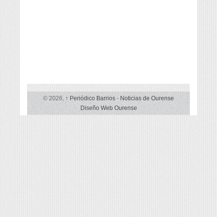
© 2026,
↑
Periódico Barrios
-
Noticias de Ourense
Diseño Web Ourense