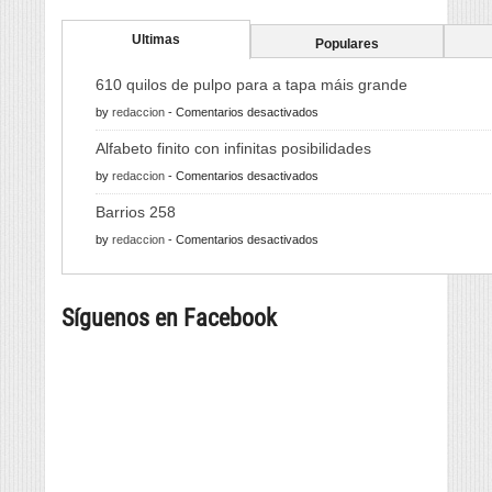
Ultimas
Populares
610 quilos de pulpo para a tapa máis grande
en
by
redaccion
-
Comentarios desactivados
610
Alfabeto finito con infinitas posibilidades
quilos
en
by
redaccion
-
Comentarios desactivados
de
Alfabeto
pulpo
Barrios 258
finito
para
en
by
redaccion
-
Comentarios desactivados
con
a
Barrios
infinitas
tapa
258
posibilidades
máis
Síguenos en Facebook
grande