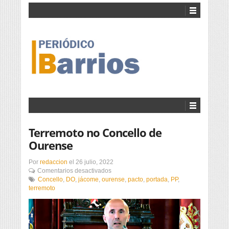
Terremoto no Concello de
Ourense
Por
redaccion
el
26 julio, 2022
en
Comentarios desactivados
Terremoto
Concello
,
DO
,
jácome
,
ourense
,
pacto
,
portada
,
PP
,
no
terremoto
Concello
de
Ourense