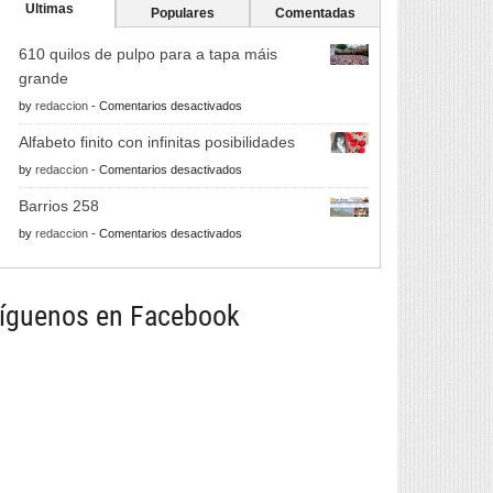
Ultimas
Populares
Comentadas
610 quilos de pulpo para a tapa máis
grande
en
by
redaccion
-
Comentarios desactivados
610
Alfabeto finito con infinitas posibilidades
quilos
en
by
redaccion
-
Comentarios desactivados
de
Alfabeto
pulpo
Barrios 258
finito
para
en
by
redaccion
-
Comentarios desactivados
con
a
Barrios
infinitas
tapa
258
posibilidades
máis
íguenos en Facebook
grande