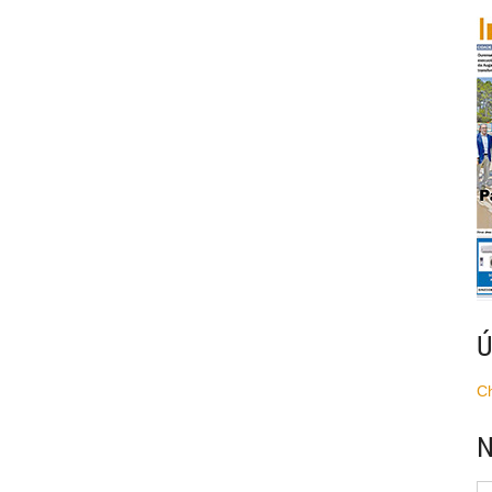
Ú
C
N