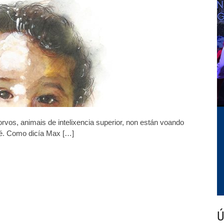
os, animais de intelixencia superior, non están voando
pé. Como dicía Max […]
Ú