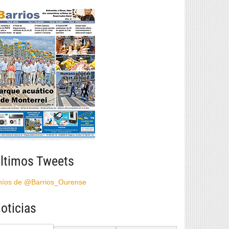
ltimos Tweets
híos de @Barrios_Ourense
oticias