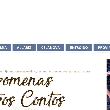
IMIA
ALLARIZ
CELANOVA
ENTROIDO
PROVI
en
os
andrómena
,
Avelino
,
contos
,
jácome
,
outros
,
portada
,
tristura
Tristura
de
Andrómena