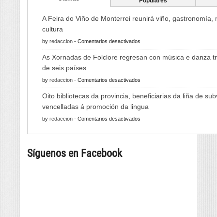
Populares
A Feira do Viño de Monterrei reunirá viño, gastronomía,
cultura
en
by
redaccion
-
Comentarios desactivados
A
As Xornadas de Folclore regresan con música e danza tr
Feira
de seis países
do
en
by
redaccion
-
Comentarios desactivados
Viño
As
de
Oito bibliotecas da provincia, beneficiarias da liña de su
Xornadas
Monterrei
vencelladas á promoción da lingua
de
reunirá
en
by
redaccion
-
Comentarios desactivados
Folclore
viño,
Oito
regresan
gastronomía,
bibliotecas
con
música
Síguenos en Facebook
da
música
e
provincia,
e
cultura
beneficiarias
danza
da
tradicional
liña
de
de
seis
subvencións