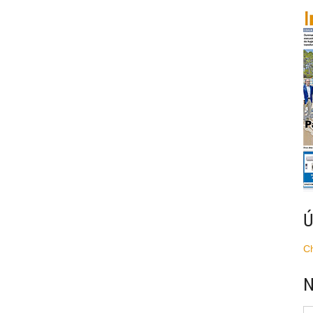
Ú
C
N