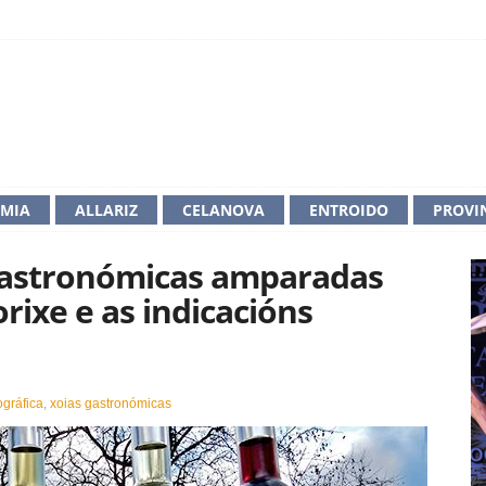
IMIA
ALLARIZ
CELANOVA
ENTROIDO
PROVI
 gastronómicas amparadas
ixe e as indicacións
en
Galicia
ográfica
,
xoias gastronómicas
conta
con
xoias
gastronómicas