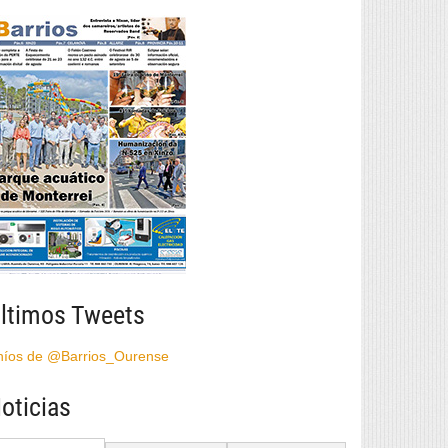
ltimos Tweets
híos de @Barrios_Ourense
oticias