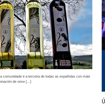
amparadas
coas
denominacións
de
orixe
e
as
indicacións
xeográficas
protexidas
sa comunidade é a terceira de todas as españolas con máis
inación de orixe […]
Ú