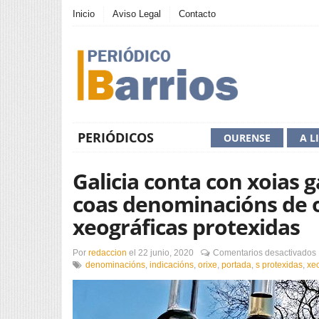
Inicio
Aviso Legal
Contacto
PERIÓDICOS
OURENSE
A L
Galicia conta con xoias
coas denominacións de or
xeográficas protexidas
Por
redaccion
el
22 junio, 2020
Comentarios desactivados
denominacións
,
indicacións
,
orixe
,
portada
,
s protexidas
,
xe