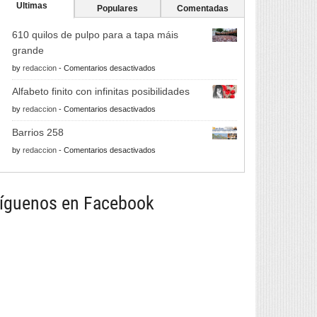
Ultimas
Populares
Comentadas
610 quilos de pulpo para a tapa máis
grande
en
by
redaccion
-
Comentarios desactivados
610
Alfabeto finito con infinitas posibilidades
quilos
en
by
redaccion
-
Comentarios desactivados
de
Alfabeto
pulpo
Barrios 258
finito
para
en
by
redaccion
-
Comentarios desactivados
con
a
Barrios
infinitas
tapa
258
posibilidades
máis
íguenos en Facebook
grande