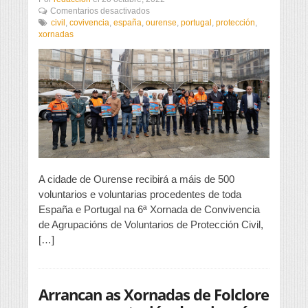
en
Comentarios desactivados
Máis
civil
,
covivencia
,
españa
,
ourense
,
portugal
,
protección
,
de
xornadas
500
voluntarios
de
Protección
Civil
reúnense
en
Ourense
A cidade de Ourense recibirá a máis de 500
voluntarios e voluntarias procedentes de toda
España e Portugal na 6ª Xornada de Convivencia
de Agrupacións de Voluntarios de Protección Civil,
[…]
Arrancan as Xornadas de Folclore