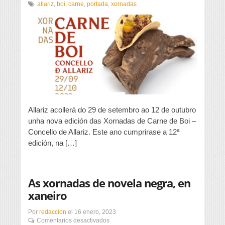
Nova
allariz
,
boi
,
carne
,
portada
,
xornadas
edición
das
Xornadas
de
Carne
de
Boi
Allariz acollerá do 29 de setembro ao 12 de outubro
unha nova edición das Xornadas de Carne de Boi –
Concello de Allariz. Este ano cumprirase a 12ª
edición, na […]
As xornadas de novela negra, en
xaneiro
Por
redaccion
el
16 enero, 2023
en
Comentarios desactivados