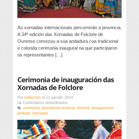
As xornadas internacionais percorrerán a provincia.
A 34ª edición das Xornadas de Folclore de
Ourense comezou a súa andadura coa tradicional
e colorida cerimonia inaugural na que participaron
os representantes […]
Cerimonia de inauguración das
Xornadas de Folclore
Por
redaccion
el
12 agosto, 2024
en
Comentarios desactivados
Cerimonia
cerimonia
,
deputación ourense
,
folclore
,
inauguración
,
de
portada
,
xornadas
inauguración
das
Xornadas
de