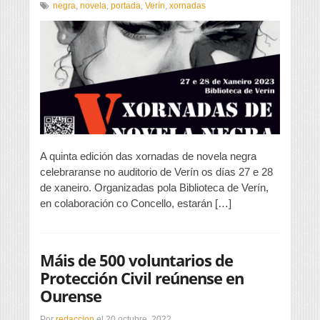
As
negra
,
novela
,
portada
,
Verín
,
xornadas
xornadas
de
novela
negra,
en
xaneiro
A quinta edición das xornadas de novela negra
celebraranse no auditorio de Verín os días 27 e 28
de xaneiro. Organizadas pola Biblioteca de Verín,
en colaboración co Concello, estarán […]
Máis de 500 voluntarios de
Protección Civil reúnense en
Ourense
Por
redaccion
el
20 octubre, 2022