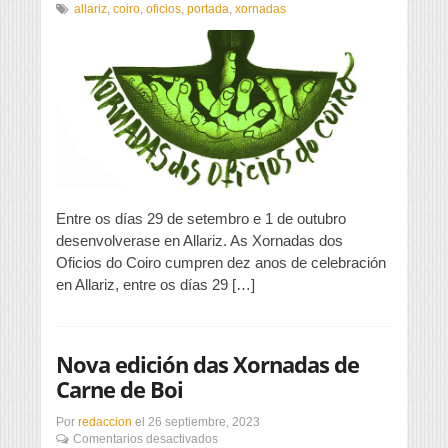
Dez
allariz
,
coiro
,
oficios
,
portada
,
xornadas
anos
das
Xornadas
dos
Oficios
do
Coiro
Entre os días 29 de setembro e 1 de outubro
desenvolverase en Allariz. As Xornadas dos
Oficios do Coiro cumpren dez anos de celebración
en Allariz, entre os días 29 […]
Nova edición das Xornadas de
Carne de Boi
Por
redaccion
el
26 septiembre, 2023
en
Comentarios desactivados