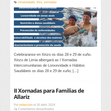
I
lonxevidade
,
Xinz
,
xornadas
Xornadas
de
Lonxevidade
e
Hábitos
Saudábeis
Celebraranse en Xinzo os días 28 e 29 de xuño.
Xinzo de Limia albergará as I Xornadas
Intercomunitarias de Lonxevidade e Hábitos
Saudábeis os días 28 e 29 de xuño, […]
II Xornadas para Familias de
Allariz
Por
redaccion
el
30 abril, 2024
en
Comentarios desactivados