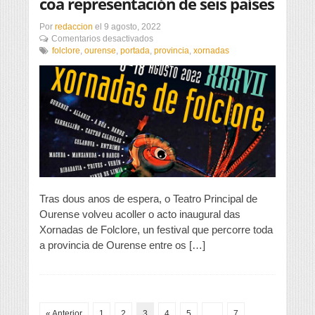
coa representación de seis países
Por
redaccion
el
9 agosto, 2022
en
Comentarios desactivados
Arrancan
folclore
,
ourense
,
portada
,
provincia
,
xornadas
as
Xornadas
de
Folclore
coa
representación
de
seis
países
Tras dous anos de espera, o Teatro Principal de
Ourense volveu acoller o acto inaugural das
Xornadas de Folclore, un festival que percorre toda
a provincia de Ourense entre os […]
« Anterior
1
2
3
4
5
…
7