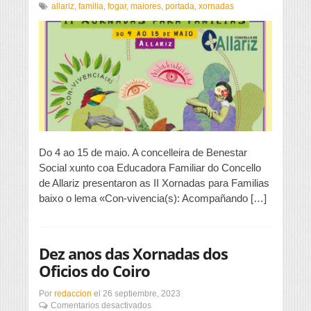
II
allariz
,
familia
,
fogar
,
maiores
,
portada
,
xornadas
Xornadas
para
Familias
de
Allariz
Do 4 ao 15 de maio. A concelleira de Benestar
Social xunto coa Educadora Familiar do Concello
de Allariz presentaron as II Xornadas para Familias
baixo o lema «Con-vivencia(s): Acompañando […]
Dez anos das Xornadas dos
Oficios do Coiro
Por
redaccion
el
26 septiembre, 2023
en
Comentarios desactivados