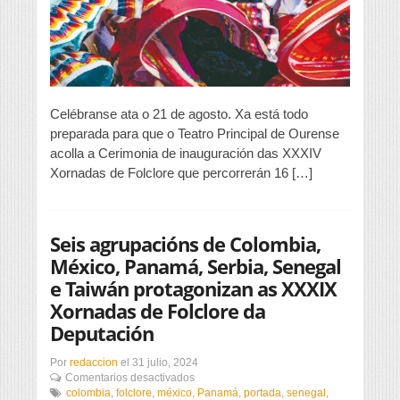
Folclore
Celébranse ata o 21 de agosto. Xa está todo
preparada para que o Teatro Principal de Ourense
acolla a Cerimonia de inauguración das XXXIV
Xornadas de Folclore que percorrerán 16 […]
Seis agrupacións de Colombia,
México, Panamá, Serbia, Senegal
e Taiwán protagonizan as XXXIX
Xornadas de Folclore da
Deputación
Por
redaccion
el
31 julio, 2024
en
Comentarios desactivados
Seis
colombia
,
folclore
,
méxico
,
Panamá
,
portada
,
senegal
,