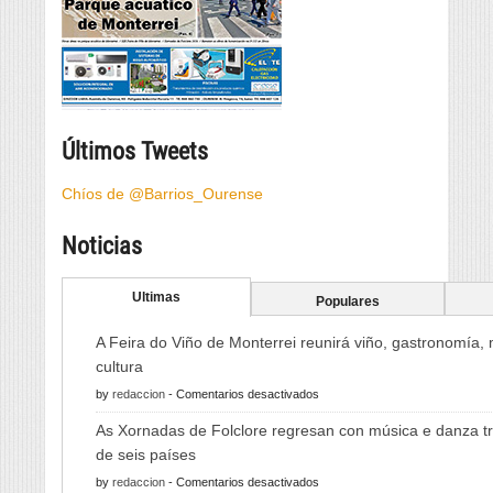
Últimos Tweets
Chíos de @Barrios_Ourense
Noticias
Ultimas
Populares
A Feira do Viño de Monterrei reunirá viño, gastronomía,
cultura
en
by
redaccion
-
Comentarios desactivados
A
As Xornadas de Folclore regresan con música e danza tr
Feira
de seis países
do
en
by
redaccion
-
Comentarios desactivados
Viño