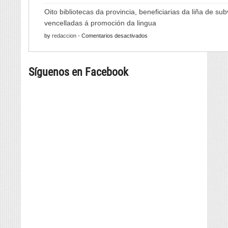
As
de
Oito bibliotecas da provincia, beneficiarias da liña de su
Xornadas
Monterrei
vencelladas á promoción da lingua
de
reunirá
en
by
redaccion
-
Comentarios desactivados
Folclore
viño,
Oito
regresan
gastronomía,
bibliotecas
con
música
Síguenos en Facebook
da
música
e
provincia,
e
cultura
beneficiarias
danza
da
tradicional
liña
de
de
seis
subvencións
países
vencelladas
á
promoción
da
lingua