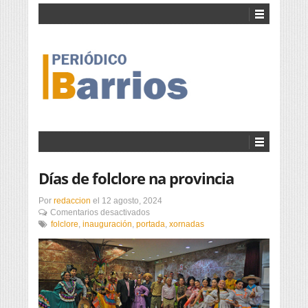
Días de folclore na provincia
Por
redaccion
el
12 agosto, 2024
en
Comentarios desactivados
Días
folclore
,
inauguración
,
portada
,
xornadas
de
folclore
na
provincia