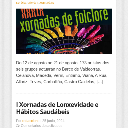
agrupacións
serbia
,
taiwán
,
xornadas
de
Colombia,
México,
Panamá,
Serbia,
Senegal
e
Taiwán
protagonizan
as
XXXIX
Xornadas
Do 12 de agosto ao 21 de agosto, 173 artistas dos
de
seis grupos actuarán no Barco de Valdeorras,
Folclore
Celanova, Maceda, Verín, Entrimo, Viana, A Rúa,
da
Deputación
Allariz, Trives, Carballiño, Castro Caldelas, […]
I Xornadas de Lonxevidade e
Hábitos Saudábeis
Por
redaccion
el
25 junio, 2024
en
Comentarios desactivados