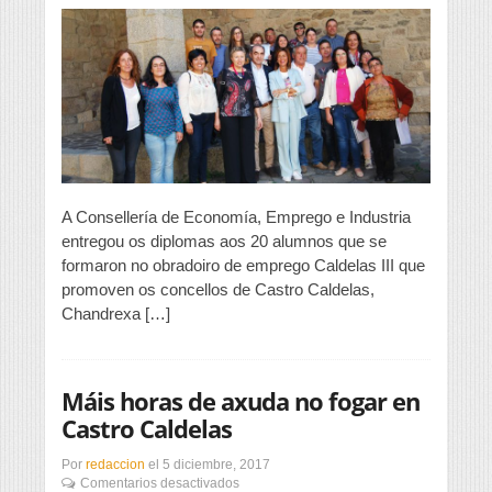
a
20
desempregados
A Consellería de Economía, Emprego e Industria
entregou os diplomas aos 20 alumnos que se
formaron no obradoiro de emprego Caldelas III que
promoven os concellos de Castro Caldelas,
Chandrexa […]
Máis horas de axuda no fogar en
Castro Caldelas
Por
redaccion
el
5 diciembre, 2017
en
Comentarios desactivados