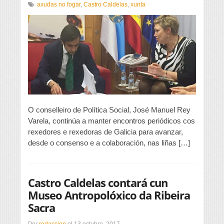
Máis
axudas no fogar
,
Castro Caldelas
,
xunta
horas
de
axuda
no
fogar
en
Castro
Caldelas
O conselleiro de Política Social, José Manuel Rey
Varela, continúa a manter encontros periódicos cos
rexedores e rexedoras de Galicia para avanzar,
desde o consenso e a colaboración, nas liñas […]
Castro Caldelas contará cun
Museo Antropolóxico da Ribeira
Sacra
Por
redaccion
el
13 octubre, 2017