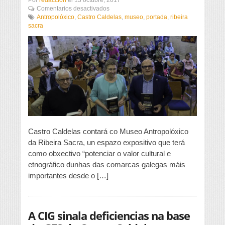
en
Comentarios desactivados
Castro
Antropolóxico
,
Castro Caldelas
,
museo
,
portada
,
ribeira
Caldelas
sacra
contará
cun
Museo
Antropolóxico
da
Ribeira
Sacra
Castro Caldelas contará co Museo Antropolóxico
da Ribeira Sacra, un espazo expositivo que terá
como obxectivo “potenciar o valor cultural e
etnográfico dunhas das comarcas galegas máis
importantes desde o […]
A CIG sinala deficiencias na base