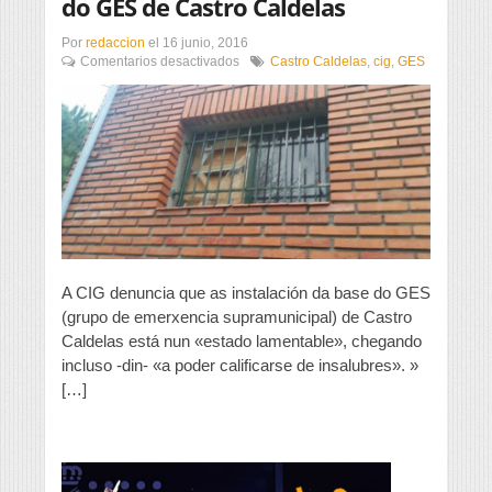
do GES de Castro Caldelas
Por
redaccion
el
16 junio, 2016
en
Comentarios desactivados
Castro Caldelas
,
cig
,
GES
A
CIG
sinala
deficiencias
na
base
do
GES
de
Castro
Caldelas
A CIG denuncia que as instalación da base do GES
(grupo de emerxencia supramunicipal) de Castro
Caldelas está nun «estado lamentable», chegando
incluso -din- «a poder calificarse de insalubres». »
[…]