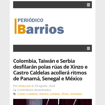
Colombia, Taiwán e Serbia
desfilarán polas rúas de Xinzo e
Castro Caldelas acollerá ritmos
de Panamá, Senegal e México
Por
redaccion
el
18 agosto, 2024
en
Comentarios desactivados
Colombia,
Castro Caldelas
,
folclore
,
portada
,
Xinzo
,
xornadas
Taiwán
e