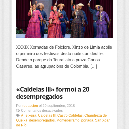
Serbia
desfilarán
polas
rúas
de
Xinzo
e
Castro
Caldelas
acollerá
XXXIX Xornadas de Folclore. Xinzo de Limia acolle
ritmos
o primeiro dos festivais desta noite cun desfile.
de
Dende o parque do Toural ata a praza Carlos
Panamá,
Senegal
Casares, as agrupacións de Colombia, […]
e
México
«Caldelas III» formoi a 20
desempregados
Por
redaccion
el
20 septiembre, 2018
en
Comentarios desactivados
«Caldelas
A Teixeira
,
Caldelas III
,
Castro Caldelas
,
Chandrexa de
III»
Queixa
,
desempregados
,
Montederramo
,
portada
,
San Xoan
formoi
de Río