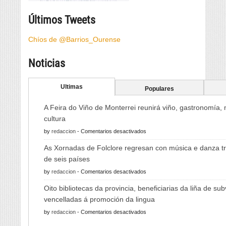
Últimos Tweets
Chíos de @Barrios_Ourense
Noticias
Ultimas
Populares
A Feira do Viño de Monterrei reunirá viño, gastronomía,
cultura
en
by
redaccion
-
Comentarios desactivados
A
As Xornadas de Folclore regresan con música e danza tr
Feira
de seis países
do
en
by
redaccion
-
Comentarios desactivados
Viño
As
de
Oito bibliotecas da provincia, beneficiarias da liña de su
Xornadas
Monterrei
vencelladas á promoción da lingua
de
reunirá
en
by
redaccion
-
Comentarios desactivados
Folclore
viño,
Oito