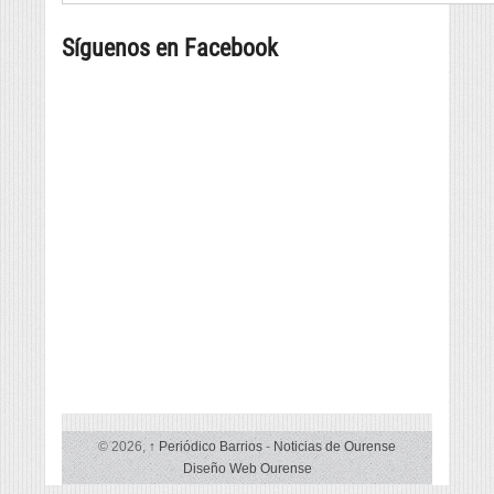
regresan
gastronomía,
bibliotecas
con
música
Síguenos en Facebook
da
música
e
provincia,
e
cultura
beneficiarias
danza
da
tradicional
liña
de
de
seis
subvencións
países
vencelladas
á
promoción
da
lingua
© 2026,
↑
Periódico Barrios
-
Noticias de Ourense
Diseño Web Ourense