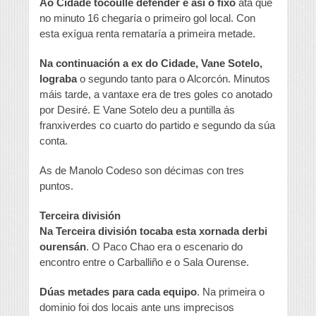
Ao Cidade tocoulle defender e así o fixo
ata que
no minuto 16 chegaría o primeiro gol local. Con
esta exígua renta remataría a primeira metade.
Na continuación a ex do Cidade, Vane Sotelo,
lograba
o segundo tanto para o Alcorcón. Minutos
máis tarde, a vantaxe era de tres goles co anotado
por Desiré. E Vane Sotelo deu a puntilla ás
franxiverdes co cuarto do partido e segundo da súa
conta.
As de Manolo Codeso son décimas con tres
puntos.
Terceira división
Na Terceira división tocaba esta xornada derbi
ourensán
. O Paco Chao era o escenario do
encontro entre o Carballiño e o Sala Ourense.
Dúas metades para cada equipo
. Na primeira o
dominio foi dos locais ante uns imprecisos