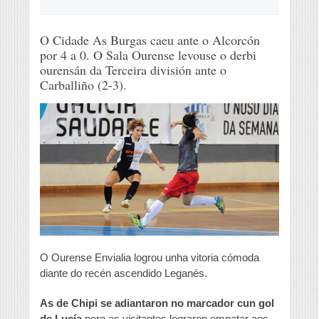
O Cidade As Burgas caeu ante o Alcorcón
por 4 a 0. O Sala Ourense levouse o derbi
ourensán da Terceira división ante o
Carballiño (2-3).
O Ourense Envialia logrou unha vitoria cómoda
diante do recén ascendido Leganés.
As de Chipi se adiantaron no marcador cun gol
de Lucía
pero as visitantes lograron empatar aos