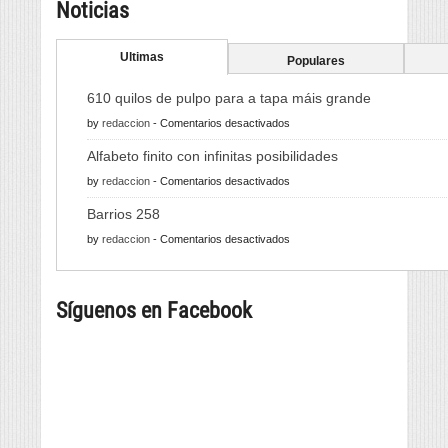
Noticias
Ultimas
Populares
610 quilos de pulpo para a tapa máis grande
en
by
redaccion
-
Comentarios desactivados
610
Alfabeto finito con infinitas posibilidades
quilos
en
by
redaccion
-
Comentarios desactivados
de
Alfabeto
pulpo
Barrios 258
finito
para
en
by
redaccion
-
Comentarios desactivados
con
a
Barrios
infinitas
tapa
258
posibilidades
máis
Síguenos en Facebook
grande