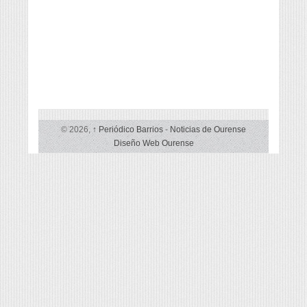
© 2026,
↑
Periódico Barrios
-
Noticias de Ourense
Diseño Web Ourense