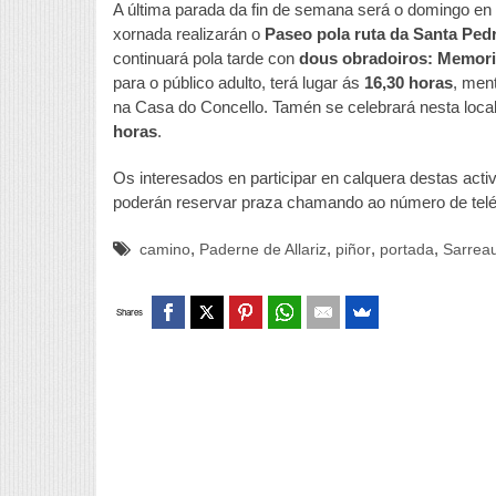
A última parada da fin de semana será o domingo en
xornada realizarán o
Paseo pola ruta da Santa Ped
continuará pola tarde con
dous obradoiros: Memori
para o público adulto, terá lugar ás
16,30 horas
, ment
na Casa do Concello. Tamén se celebrará nesta local
horas
.
Os interesados en participar en calquera destas activ
poderán reservar praza chamando ao número de tel
,
,
,
,
camino
Paderne de Allariz
piñor
portada
Sarrea
Shares