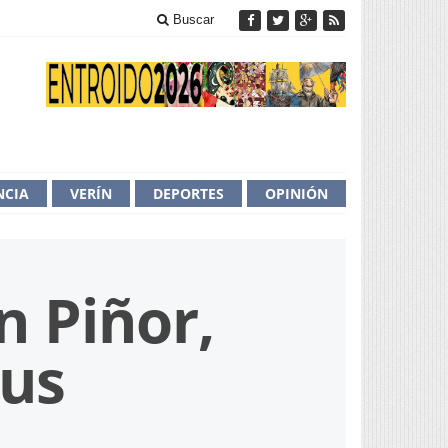
Buscar
NCIA
VERÍN
DEPORTES
OPINIÓN
n Piñor,
aus