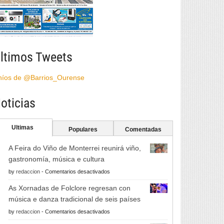
ltimos Tweets
híos de @Barrios_Ourense
oticias
Ultimas
Populares
Comentadas
A Feira do Viño de Monterrei reunirá viño,
gastronomía, música e cultura
en
by
redaccion
-
Comentarios desactivados
A
As Xornadas de Folclore regresan con
Feira
música e danza tradicional de seis países
do
en
by
redaccion
-
Comentarios desactivados
Viño
As