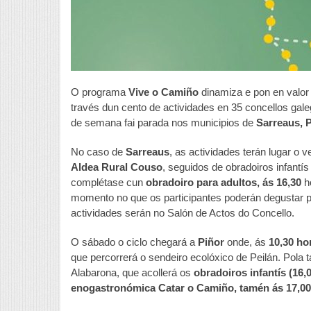
O programa
Vive o Camiño
dinamiza e pon en valor 
través dun cento de actividades en 35 concellos galeg
de semana fai parada nos municipios de
Sarreaus, P
No caso de
Sarreaus
, as actividades terán lugar o 
Aldea Rural Couso
, seguidos de obradoiros infantís
complétase cun
obradoiro para adultos, ás 16,30
h
momento no que os participantes poderán degustar p
actividades serán no Salón de Actos do Concello.
O sábado o ciclo chegará a
Piñor
onde, ás
10,30 ho
que percorrerá o sendeiro ecolóxico de Peilán. Pola t
Alabarona, que acollerá os
obradoiros infantís (16,
enogastronómica Catar o Camiño, tamén ás 17,00