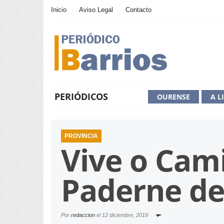
Inicio
Aviso Legal
Contacto
PERIÓDICOS
OURENSE
A L
PROVINCIA
Vive o Cami
Paderne de 
Por
redaccion
el
12 diciembre, 2019