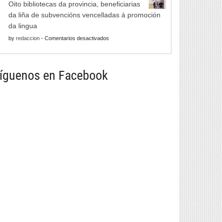
de
Oito bibliotecas da provincia, beneficiarias
Xornadas
Monterrei
da liña de subvencións vencelladas á promoción
de
reunirá
da lingua
Folclore
viño,
en
by
redaccion
-
Comentarios desactivados
regresan
gastronomía,
Oito
con
música
bibliotecas
música
e
da
íguenos en Facebook
e
cultura
provincia,
danza
beneficiarias
tradicional
da
de
liña
seis
de
países
subvencións
vencelladas
á
promoción
da
lingua