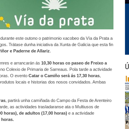
durante este outono o patrimonio xacobeo da Vía da Prata a
os. Trátase dunha iniciativa da Xunta de Galicia que esta fin
iñor e Paderne de Allariz
.
venres e arrancarán ás
10,30 horas co paseo de Freixo a
Ú
 no Colexio de Primaria de Sarreaus. Pola tarde a actividade
oras. O evento
Catar o Camiño será ás 17,30 horas
,
rodutos locais e historias dos nosos convidados. Ambas
ras
, partirá unha camiñada do Campo da Festa de Arenteiro
arde, as actividades trasladaranse ata o Multiusos de
00 horas), de adultos (17,00 horas)
e a actividade
 horas.