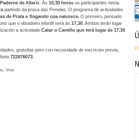
Paderne de Allariz
. Ás
10,30 horas
os participantes nesta
ra
partindo da praza das Penelas. O programa de actividades
as de Prata e Xogando coa natureza
. O primeiro, pensado
res que o obradoiro infantil será ás
17,30
. Ambos terán lugar
ización a actividade
Catar o Camiño que terá lugar ás 17,30
Ú
C
idades, gratuítas pero con necesidade de inscrición previa,
éfono
722876073
.
N
,
us
Vive