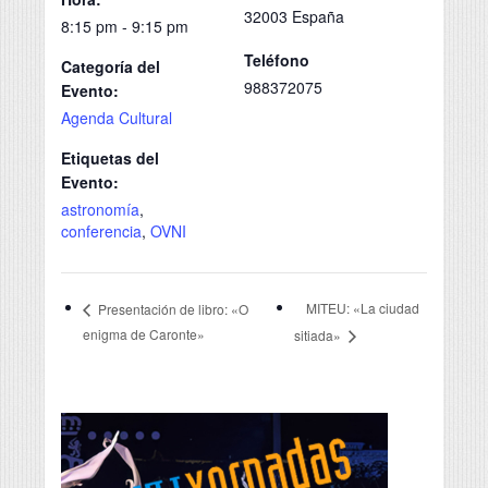
32003
España
8:15 pm - 9:15 pm
Teléfono
Categoría del
988372075
Evento:
Agenda Cultural
Etiquetas del
Evento:
astronomía
,
conferencia
,
OVNI
MITEU: «La ciudad
Presentación de libro: «O
enigma de Caronte»
sitiada»