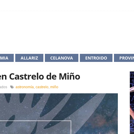
IMIA
ALLARIZ
CELANOVA
ENTROIDO
PROVI
n Castrelo de Miño
en
ados
astronomía
,
castrelo
,
miño
Astronomía
para
todos
en
Castrelo
de
Miño