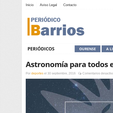
Inicio
Aviso Legal
Contacto
PERIÓDICOS
OURENSE
A L
Astronomía para todos e
Por
deportes
el
30 septiembre, 2016
Comentarios desactiv