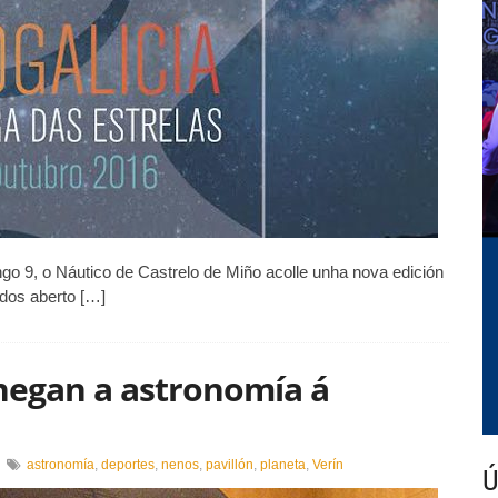
go 9, o Náutico de Castrelo de Miño acolle unha nova edición
ados aberto […]
chegan a astronomía á
en
astronomía
,
deportes
,
nenos
,
pavillón
,
planeta
,
Verín
Ú
O