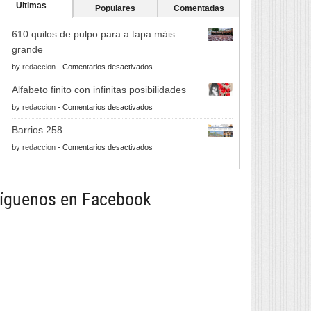
Ultimas
Populares
Comentadas
610 quilos de pulpo para a tapa máis
grande
en
by
redaccion
-
Comentarios desactivados
610
Alfabeto finito con infinitas posibilidades
quilos
en
by
redaccion
-
Comentarios desactivados
de
Alfabeto
pulpo
Barrios 258
finito
para
en
by
redaccion
-
Comentarios desactivados
con
a
Barrios
infinitas
tapa
258
posibilidades
máis
íguenos en Facebook
grande