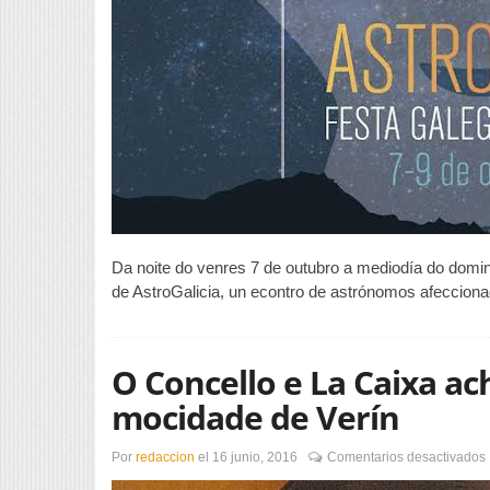
Da noite do venres 7 de outubro a mediodía do domin
de AstroGalicia, un econtro de astrónomos afeccion
O Concello e La Caixa a
mocidade de Verín
Por
redaccion
el
16 junio, 2016
Comentarios desactivados