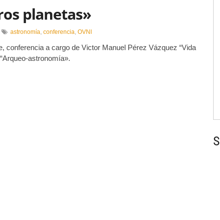
ros planetas»
n
astronomía
,
conferencia
,
OVNI
onferencia:
e, conferencia a cargo de Victor Manuel Pérez Vázquez “Vida
Vida
outros
o “Arqueo-astronomía».
lanetas»
S