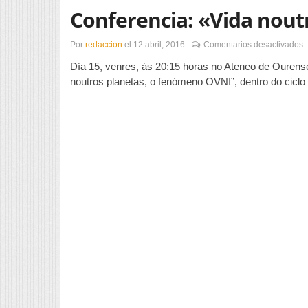
Conferencia: «Vida nout
e
Por
redaccion
el
12 abril, 2016
Comentarios desactivados
C
Día 15, venres, ás 20:15 horas no Ateneo de Ourens
«
n
noutros planetas, o fenómeno OVNI”, dentro do cicl
p