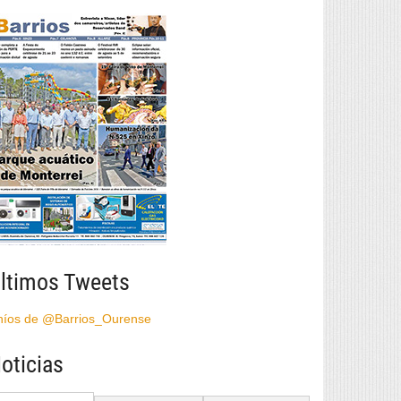
ltimos Tweets
híos de @Barrios_Ourense
oticias