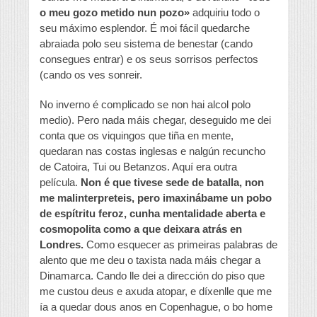
o meu gozo metido nun pozo»
adquiriu todo o
seu máximo esplendor. É moi fácil quedarche
abraiada polo seu sistema de benestar (cando
consegues entrar) e os seus sorrisos perfectos
(cando os ves sonreir.
No inverno é complicado se non hai alcol polo
medio). Pero nada máis chegar, deseguido me dei
conta que os viquingos que tiña en mente,
quedaran nas costas inglesas e nalgún recuncho
de Catoira, Tui ou Betanzos. Aquí era outra
película.
Non é que tivese sede de batalla, non
me malinterpreteis, pero imaxinábame un pobo
de espítritu feroz, cunha mentalidade aberta e
cosmopolita como a que deixara atrás en
Londres.
Como esquecer as primeiras palabras de
alento que me deu o taxista nada máis chegar a
Dinamarca. Cando lle dei a dirección do piso que
me custou deus e axuda atopar, e díxenlle que me
ía a quedar dous anos en Copenhague, o bo home