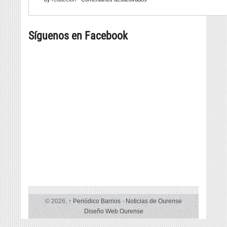
con
a
Barrios
infinitas
tapa
258
posibilidades
máis
Síguenos en Facebook
grande
© 2026,
↑
Periódico Barrios
-
Noticias de Ourense
Diseño Web Ourense