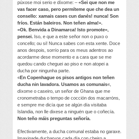
púxose moi serio e díxome: –
«Sei que non me
vas facer caso, pero permíteme que che dea un
consello: xamais cases cun danés! nunca! Son
fríos. Están baleiros. Non teñen alma!».
«Ok. Benvida a Dinamarca! Isto promote»,
pensei.
Iso, e que a este señor non o puxo o
concello; ou si! Nunca sabes con esta xente. Doce
anos despois, sorrío para os meus adentros ao
acordarme dese momento e a cara que se me
quedou cando cheguei ao piso e non atopei a
ducha por ningunha parte.
«
En Copenhague os pisos antigos non teñen
ducha nin lavadora. Usamos as comunais
«,
díxome o caseiro, un señor de Ghana que me
cronometraba o tempo de cocción dos macarróns,
e sempre me dicía que se algún día visitaba
Islandia, non lle dixese a ninguén que o coñecía.
Non teño máis preguntas señoría.
Efectivamente, a ducha comunal estaba no garaxe.
Imaxinade ducharvos cada día con cheiro a