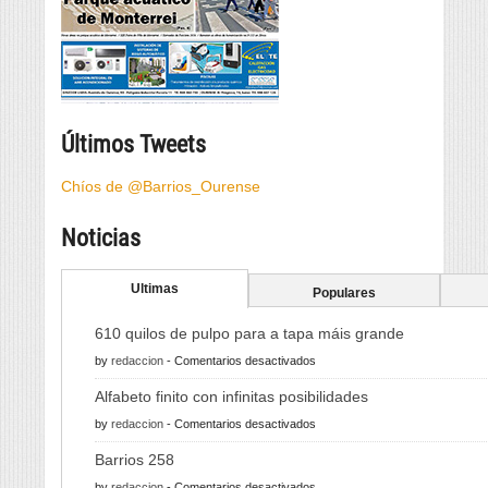
Últimos Tweets
Chíos de @Barrios_Ourense
Noticias
Ultimas
Populares
610 quilos de pulpo para a tapa máis grande
en
by
redaccion
-
Comentarios desactivados
610
Alfabeto finito con infinitas posibilidades
quilos
en
by
redaccion
-
Comentarios desactivados
de
Alfabeto
pulpo
Barrios 258
finito
para
en
by
redaccion
-
Comentarios desactivados