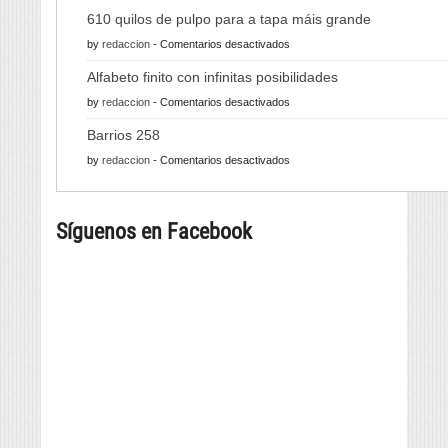
610 quilos de pulpo para a tapa máis grande
en
by
redaccion
-
Comentarios desactivados
610
Alfabeto finito con infinitas posibilidades
quilos
en
by
redaccion
-
Comentarios desactivados
de
Alfabeto
pulpo
Barrios 258
finito
para
en
by
redaccion
-
Comentarios desactivados
con
a
Barrios
infinitas
tapa
258
posibilidades
máis
Síguenos en Facebook
grande