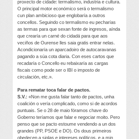
proxecto de cidade: termalismo, industria e cultura.
O principal motor económico será o termalismo
cun plan ambicioso que englobaría a outros
concellos. Seguindo co termalismo eu pecharías
as termas para que sexan fonte de ingresos, aínda
que crearía un carné do cidadá para que aos
veciños de Ourense lles saia gratis entrar nelas.
Acondicionaría un aparcadoiro de autocaravanas
pagando a súa cota diaria. Con eses cartos que
recadaría o Concello eu rebaixaría as cargas
fiscais como pode ser o IBI o imposto de
circulación, etc.».
Para rematar toca falar de pactos.
S.V.:
«Non me gusta falar tanto de pactos, unha
coalición o vería complicado, como si de acordos
puntuais. Se o 28 de maio fóramos chave do
Goberno teríamos que falar e negociar moito. Pero
penso que se pacto estoume vendendo a un dos
grandes (PP, PSOE e DO). Os dous primeiros
obedecen a siglas e intereses políticos, e a min