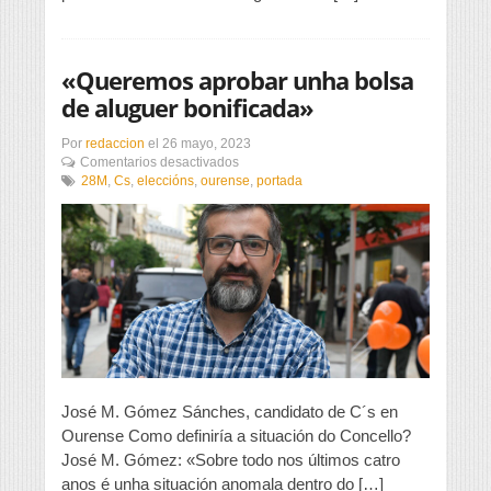
«Queremos aprobar unha bolsa
de aluguer bonificada»
Por
redaccion
el
26 mayo, 2023
en
Comentarios desactivados
«Queremos
28M
,
Cs
,
eleccións
,
ourense
,
portada
aprobar
unha
bolsa
de
aluguer
bonificada»
José M. Gómez Sánches, candidato de C´s en
Ourense Como definiría a situación do Concello?
José M. Gómez: «Sobre todo nos últimos catro
anos é unha situación anomala dentro do […]