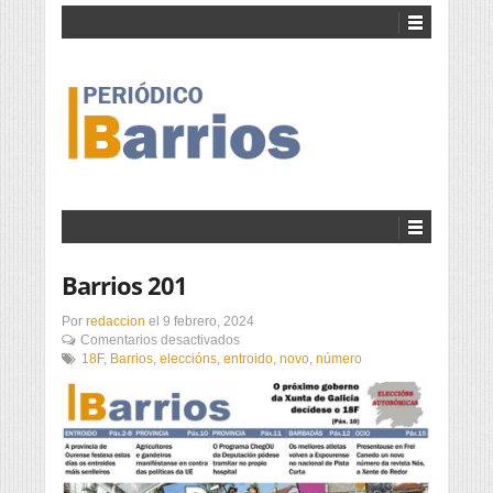
Barrios 201
Por
redaccion
el
9 febrero, 2024
en
Comentarios desactivados
Barrios
18F
,
Barrios
,
eleccións
,
entroido
,
novo
,
número
201