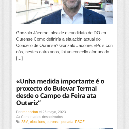
actuacións
de
mobilidade
vertical»
Gonzalo Jácome, alcalde e candidato de DO en
Ourense Como definiría a situación actual do
Concello de Ourense? Gonzalo Jácome: «Pois con
nós, nestes catro anos, foi un concello afortunado
[…]
«Unha medida importante é o
proxecto do Bulevar Termal
desde o Campo da Feira ata
Outariz”
Por
redaccion
el
26 mayo, 2023
en
Comentarios desactivados
«Unha
28M
,
eleccións
,
ourense
,
portada
,
PSOE
medida