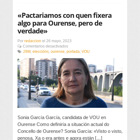
«Pactariamos con quen fixera
algo para Ourense, pero de
verdade»
Por
redaccion
el
26 mayo, 2023
en
Comentarios desactivados
«Pactariamos
28M
,
eleccións
,
ourense
,
portada
,
VOU
con
quen
fixera
algo
para
Ourense,
pero
de
verdade»
Sonia García García, candidata de VOU en
Ourense Como definiría a situación actual do
Concello de Ourense? Sonia García: «Visto o visto,
penosa. Xa o era antes e agora están […]