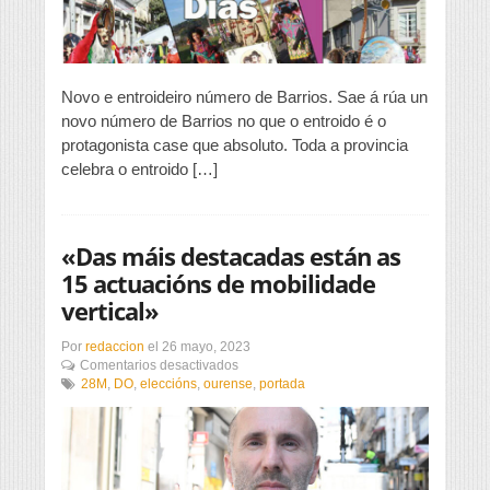
Novo e entroideiro número de Barrios. Sae á rúa un
novo número de Barrios no que o entroido é o
protagonista case que absoluto. Toda a provincia
celebra o entroido […]
«Das máis destacadas están as
15 actuacións de mobilidade
vertical»
Por
redaccion
el
26 mayo, 2023
en
Comentarios desactivados
«Das
28M
,
DO
,
eleccións
,
ourense
,
portada
máis
destacadas
están
as
15