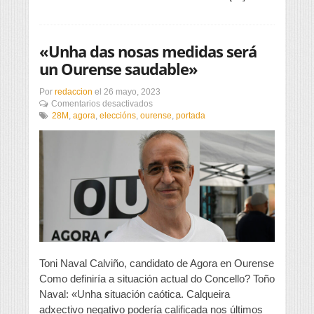
«Unha das nosas medidas será
un Ourense saudable»
Por
redaccion
el
26 mayo, 2023
en
Comentarios desactivados
«Unha
28M
,
agora
,
eleccións
,
ourense
,
portada
das
nosas
medidas
será
un
Ourense
saudable»
Toni Naval Calviño, candidato de Agora en Ourense
Como definiría a situación actual do Concello? Toño
Naval: «Unha situación caótica. Calqueira
adxectivo negativo podería calificada nos últimos