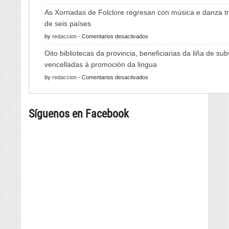
A
As Xornadas de Folclore regresan con música e danza tr
Feira
de seis países
do
en
by
redaccion
-
Comentarios desactivados
Viño
As
de
Oito bibliotecas da provincia, beneficiarias da liña de su
Xornadas
Monterrei
vencelladas á promoción da lingua
de
reunirá
en
by
redaccion
-
Comentarios desactivados
Folclore
viño,
Oito
regresan
gastronomía,
bibliotecas
con
música
Síguenos en Facebook
da
música
e
provincia,
e
cultura
beneficiarias
danza
da
tradicional
liña
de
de
seis
subvencións
países
vencelladas
á
promoción
da