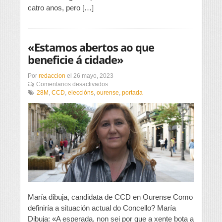
catro anos, pero […]
«Estamos abertos ao que
beneficie á cidade»
Por
redaccion
el
26 mayo, 2023
en
Comentarios desactivados
«Estamos
28M
,
CCD
,
eleccións
,
ourense
,
portada
abertos
ao
que
beneficie
á
cidade»
María dibuja, candidata de CCD en Ourense Como
definiría a situación actual do Concello? María
Dibuja: «A esperada, non sei por que a xente bota a