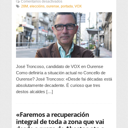
en
Comentarios desactivados
«Poremos
28M
,
eleccións
,
ourense
,
portada
,
VOX
as
condicións
para
que
chegue
a
Ourense
inversión
privada»
José Troncoso, candidato de VOX en Ourense
Como definiría a situación actual no Concello de
Ourense? José Troncoso: «Desde fai décadas está
absolutamente decadente. É curioso que tres
destos alcaldes […]
«Faremos a recuperación
integral de toda a zona que vai