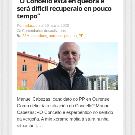
“O Concello está en quebra e
será difícil recuperalo en pouco
tempo”
Por
redaccion
el
26 mayo, 2023
en
Comentarios desactivados
“O
28M
,
eleccións
,
ourense
,
portada
,
PP
Concello
está
en
quebra
e
será
difícil
recuperalo
en
pouco
tempo”
Manuel Cabezas, candidato do PP en Ourense
Como definiría a situación do Concello? Manuel
Cabezas: «O Concello é esperpéntico no sentido
da vergoña. A min xerame moita tristura nunha
situación […]