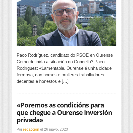
importante
é
o
proxecto
do
Bulevar
Termal
desde
o
Campo
da
Paco Rodríguez, candidato do PSOE en Ourense
Feira
Como definiría a situación do Concello? Paco
ata
Rodríguez: «Lamentable. Ourense é unha cidade
Outariz”
fermosa, con homes e mulleres traballadores,
decentes e honestos e […]
«Poremos as condicións para
que chegue a Ourense inversión
privada»
Por
redaccion
el
26 mayo, 2023