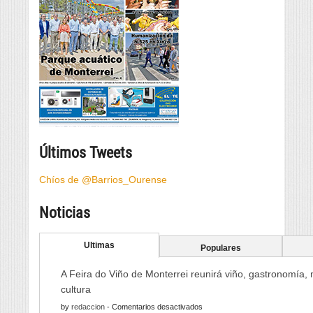
Últimos Tweets
Chíos de @Barrios_Ourense
Noticias
Ultimas
Populares
A Feira do Viño de Monterrei reunirá viño, gastronomía,
cultura
en
by
redaccion
-
Comentarios desactivados