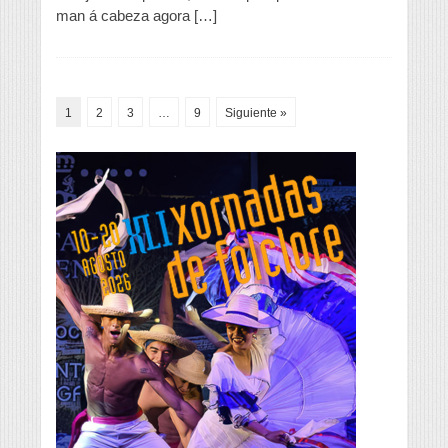
man á cabeza agora […]
1
2
3
…
9
Siguiente »