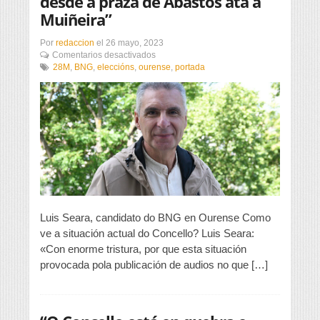
desde a praza de Abastos ata a
Muiñeira”
Por
redaccion
el
26 mayo, 2023
en
Comentarios desactivados
«Faremos
28M
,
BNG
,
eleccións
,
ourense
,
portada
a
recuperación
integral
de
toda
a
zona
que
vai
desde
a
praza
Luis Seara, candidato do BNG en Ourense Como
de
ve a situación actual do Concello? Luis Seara:
Abastos
«Con enorme tristura, por que esta situación
ata
a
provocada pola publicación de audios no que […]
Muiñeira”