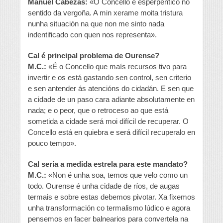
Manuel Cabezas:
«O Concello é esperpéntico no
sentido da vergoña. A min xerame moita tristura
nunha situación na que non me sinto nada
indentificado con quen nos representa».
Cal é principal problema de Ourense?
M.C.:
«É o Concello que maís recursos tivo para
invertir e os está gastando sen control, sen criterio
e sen antender ás atencións do cidadán. E sen que
a cidade de un paso cara adiante absolutamente en
nada; e o peor, que o retroceso ao que está
sometida a cidade será moi difícil de recuperar. O
Concello está en quiebra e será difícil recuperalo en
pouco tempo».
Cal sería a medida estrela para este mandato?
M.C.:
«Non é unha soa, temos que velo como un
todo. Ourense é unha cidade de ríos, de augas
termais e sobre estas debemos pivotar. Xa fixemos
unha transformación co termalismo lúdico e agora
pensemos en facer balnearios para convertela na