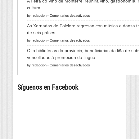
A Feira do Viño de Monterrei reunirá viño, gastronomía,
cultura
en
by
redaccion
-
Comentarios desactivados
A
As Xornadas de Folclore regresan con música e danza tr
Feira
de seis países
do
en
by
redaccion
-
Comentarios desactivados
Viño
As
de
Oito bibliotecas da provincia, beneficiarias da liña de su
Xornadas
Monterrei
vencelladas á promoción da lingua
de
reunirá
en
by
redaccion
-
Comentarios desactivados
Folclore
viño,
Oito
regresan
gastronomía,
bibliotecas
con
música
Síguenos en Facebook
da
música
e
provincia,
e
cultura
beneficiarias
danza
da
tradicional
liña
de
de
seis
subvencións
países
vencelladas