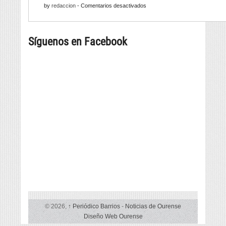
reunirá
en
by
redaccion
-
Comentarios desactivados
Folclore
viño,
Oito
regresan
gastronomía,
bibliotecas
con
música
Síguenos en Facebook
da
música
e
provincia,
e
cultura
beneficiarias
danza
da
tradicional
liña
de
de
seis
subvencións
países
vencelladas
á
promoción
da
lingua
© 2026,
↑
Periódico Barrios
-
Noticias de Ourense
Diseño Web Ourense