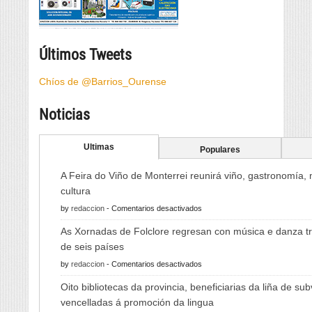
Últimos Tweets
Chíos de @Barrios_Ourense
Noticias
Ultimas
Populares
A Feira do Viño de Monterrei reunirá viño, gastronomía,
cultura
en
by
redaccion
-
Comentarios desactivados
A
As Xornadas de Folclore regresan con música e danza tr
Feira
de seis países
do
en
by
redaccion
-
Comentarios desactivados
Viño
As
de
Oito bibliotecas da provincia, beneficiarias da liña de su
Xornadas
Monterrei
vencelladas á promoción da lingua
de