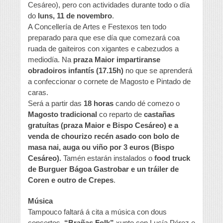
Cesáreo), pero con actividades durante todo o día
do
luns, 11 de novembro
.
A Concellería de Artes e Festexos ten todo
preparado para que ese día que comezará coa
ruada de gaiteiros con xigantes e cabezudos a
mediodía. Na
praza Maior impartiranse
obradoiros infantís (17.15h)
no que se aprenderá
a confeccionar o cornete de Magosto e Pintado de
caras.
Será a partir das
18 horas
cando dé comezo o
Magosto tradicional
co reparto de
castañas
gratuítas (praza Maior e Bispo Cesáreo) e a
venda de chourizo recén asado con bolo de
masa nai, auga ou viño por 3 euros (Bispo
Cesáreo).
Tamén estarán instalados o
food truck
de Burguer Bágoa Gastrobar e un tráiler de
Coren e outro de Crepes
.
Música
Tampouco faltará á cita a música con dous
concertos.
“Brañas Folk”
xunto con Lucía Pérez e