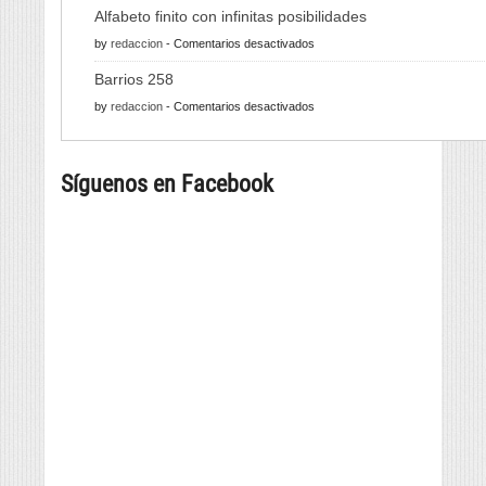
610
Alfabeto finito con infinitas posibilidades
quilos
en
by
redaccion
-
Comentarios desactivados
de
Alfabeto
pulpo
Barrios 258
finito
para
en
by
redaccion
-
Comentarios desactivados
con
a
Barrios
infinitas
tapa
258
posibilidades
máis
Síguenos en Facebook
grande