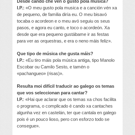
Desde cando che vén o gusto pola música?
I.P.:
«O meu gusto pola musica e a canción vén xa
de pequeno, de familia diría eu. O meu bisavó
tocaba o acordeon e o meu avó seguiu os seus
pasos, e agora eu canto, e toco o acordeón. Xa
desde que era pequeno gustábame ir as festas
para ver as orquestras, e era o neno máis feliz».
Que tipo de música che gusta máis?
I.P.:
«Eu tiro máis pola música antiga, tipo Manolo
Escobar ou Camilo Sesto, e tamén o
«pachangueo» (risas)».
Resulta moi difícil traducir ao galego os temas
que vos seleccionan para cantar?
I.P.
: «Hai que aclarar que os temas xa chos facilita
o programa, o complicado é cando xa cantaches
algunha vez en castelán, ter que cantala en galego
pois é un pouco lioso, pero con esforzo todo se
consegue».