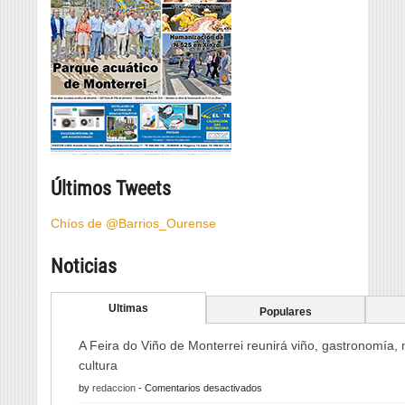
Últimos Tweets
Chíos de @Barrios_Ourense
Noticias
Ultimas
Populares
A Feira do Viño de Monterrei reunirá viño, gastronomía,
cultura
en
by
redaccion
-
Comentarios desactivados