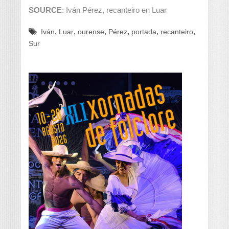
SOURCE
: Iván Pérez, recanteiro en Luar
,
,
,
,
,
,
Iván
Luar
ourense
Pérez
portada
recanteiro
Sur