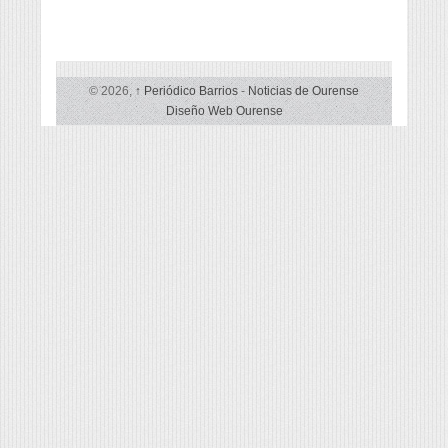
lingua
© 2026,
↑
Periódico Barrios
-
Noticias de Ourense
Diseño Web Ourense