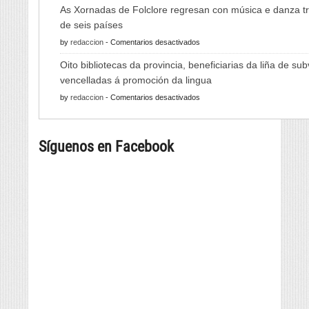
A
As Xornadas de Folclore regresan con música e danza tr
Feira
de seis países
do
en
by
redaccion
-
Comentarios desactivados
Viño
As
de
Oito bibliotecas da provincia, beneficiarias da liña de su
Xornadas
Monterrei
vencelladas á promoción da lingua
de
reunirá
en
by
redaccion
-
Comentarios desactivados
Folclore
viño,
Oito
regresan
gastronomía,
bibliotecas
con
música
Síguenos en Facebook
da
música
e
provincia,
e
cultura
beneficiarias
danza
da
tradicional
liña
de
de
seis
subvencións
países
vencelladas
á
promoción
da