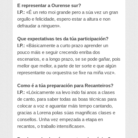
E representar a Ourense sur?
I.P.:
«É un reto moi grande pero a súa vez un gran
orgullo e felicidade, espero estar a altura e non
defraudar a ninguen».
Que expectativas tes da túa participación?
I.P.:
«Básicamente a curto prazo aprender un
pouco máis e seguir crecendo enriba dos
escenarios, e a longo prazo, se se pode gañar, pois
mellor que mellor, a parte de ter sorte e que algún
representante ou orquestra se fixe na miña voz».
Como é a túa preparación para Recanteiros?
I.P.:
«Lóxicamente xa levo indo fai anos a clases
de canto, para saber todas as boas técnicas para
colocar a voz e aguantar máis tempo cantando,
gracias a Lorena polas súas magnificas clases e
consellos. Unha vez empezada a etapa en
recantos, o traballo intensificase».