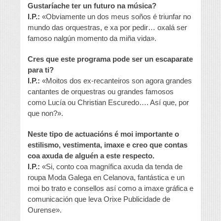
Gustaríache ter un futuro na música?
I.P.:
«Obviamente un dos meus soños é triunfar no
mundo das orquestras, e xa por pedir… oxalá ser
famoso nalgún momento da miña vida».
Cres que este programa pode ser un escaparate
para ti?
I.P.:
«Moitos dos ex-recanteiros son agora grandes
cantantes de orquestras ou grandes famosos
como Lucía ou Christian Escuredo…. Así que, por
que non?».
Neste tipo de actuacións é moi importante o
estilismo, vestimenta, imaxe e creo que contas
coa axuda de alguén a este respecto.
I.P.:
«Si, conto coa magnífica axuda da tenda de
roupa Moda Galega en Celanova, fantástica e un
moi bo trato e consellos así como a imaxe gráfica e
comunicación que leva Orixe Publicidade de
Ourense».