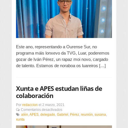
un
dos
máis
importantes
de
Galicia,
supón
un
paso
adiante
Este ano, representando a Ourense Sur, no
tanto
programa máis lonxevo da TVG, Luar, poderemos
no
gozar de Iván Pérez, un rapaz moi novo, cargado
persoal
como
de talento. Estamos de noraboa os luareiros […]
no
profesional»
Xunta e APES estudan liñas de
colaboración
Por
redaccion
el
2 marzo, 2021
en
Comentarios desactivados
Xunta
alén
,
APES
,
delegado
,
Gabriel
,
Pérez
,
reunión
,
susana
,
e
xunta
APES