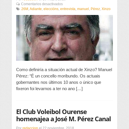
en
Comentarios desactivados
“Cremos
26M
,
Adiante
,
eleccións
,
entrevista
,
manuel
,
Pérez
,
Xinzo
que
Xinzo
debe
ter
polígono
industrial
propio”
Como definiría a situación actual de Xinzo? Manuel
Pérez: “É un concello moribundo. Os actuais
gobernantes nos últimos 10 anos o único que
fixeron foi levarnos a ter no ano […]
El Club Voleibol Ourense
homenajea a José M. Pérez Canal
Por
redaccion
el
22 noviembre, 2018