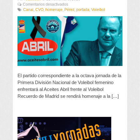
en
Comentarios desactivados
El
Canal
,
CVO
,
homenaje
,
Pérez
,
portada
,
Voleibol
Club
Voleibol
Ourense
homenajea
a
José
M.
Pérez
Canal
El partido correspondiente a la octava jornada de la
Primera División Nacional de Voleibol femenino
enfrentará al Aceites Abril frente al Voleibol
Recuerdo de Madrid se rendirá homenaje a la […]