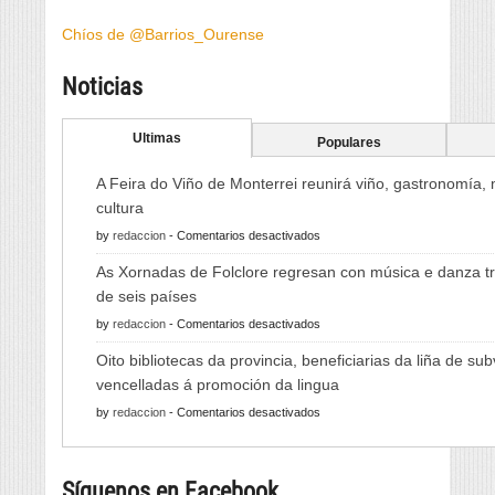
Chíos de @Barrios_Ourense
Noticias
Ultimas
Populares
A Feira do Viño de Monterrei reunirá viño, gastronomía,
cultura
en
by
redaccion
-
Comentarios desactivados
A
As Xornadas de Folclore regresan con música e danza tr
Feira
de seis países
do
en
by
redaccion
-
Comentarios desactivados
Viño
As
de
Oito bibliotecas da provincia, beneficiarias da liña de su
Xornadas
Monterrei
vencelladas á promoción da lingua
de
reunirá
en
by
redaccion
-
Comentarios desactivados
Folclore
viño,
Oito
regresan
gastronomía,
bibliotecas
con
música
Síguenos en Facebook
da
música