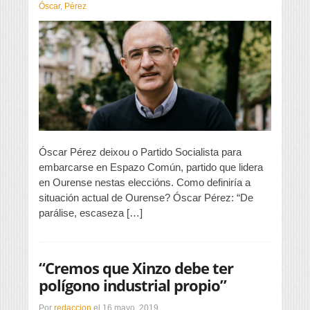
un
Óscar
,
Pérez
plan
de
renovación
da
cidade”
Óscar Pérez deixou o Partido Socialista para
embarcarse en Espazo Común, partido que lidera
en Ourense nestas eleccións. Como definiría a
situación actual de Ourense? Óscar Pérez: “De
parálise, escaseza […]
“Cremos que Xinzo debe ter
polígono industrial propio”
Por
redaccion
el
16 mayo, 2019