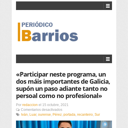
«Participar neste programa, un
dos máis importantes de Galicia,
supón un paso adiante tanto no
persoal como no profesional»
Por
redaccion
el
15 octubre, 2021
en
Comentarios desactivados
«Participar
Iván
,
Luar
,
ourense
,
Pérez
,
portada
,
recanteiro
,
Sur
neste
programa,