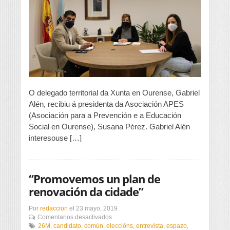
estudan
liñas
de
colaboración
O delegado territorial da Xunta en Ourense, Gabriel
Alén, recibiu á presidenta da Asociación APES
(Asociación para a Prevención e a Educación
Social en Ourense), Susana Pérez. Gabriel Alén
interesouse […]
“Promovemos un plan de
renovación da cidade”
Por
redaccion
el
23 mayo, 2019
en
Comentarios desactivados
“Promovemos
26M
,
candidato
,
común
,
eleccións
,
entrevista
,
espazo
,