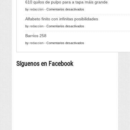
610 quilos de pulpo para a tapa máis grande
en
by
redaccion
-
Comentarios desactivados
610
Alfabeto finito con infinitas posibilidades
quilos
en
by
redaccion
-
Comentarios desactivados
de
Alfabeto
pulpo
Barrios 258
finito
para
en
by
redaccion
-
Comentarios desactivados
con
a
Barrios
infinitas
tapa
258
posibilidades
máis
Síguenos en Facebook
grande