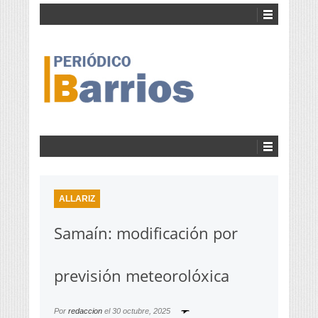
ALLARIZ
Samaín: modificación por
previsión meteorolóxica
Por
redaccion
el
30 octubre, 2025