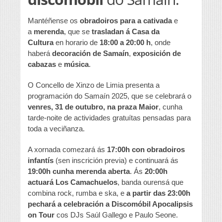
Mantéñense os
obradoiros para a cativada
e
a
merenda
, que se
trasladan á Casa da
Cultura
en horario de
18:00 a 20:00 h
, onde
haberá
decoración de Samaín
,
exposición de
cabazas
e
música
.
O Concello de Xinzo de Limia presenta a
programación do Samaín 2025, que se celebrará o
venres, 31 de outubro, na praza Maior
, cunha
tarde-noite de actividades gratuítas pensadas para
toda a veciñanza.
A xornada comezará ás
17:00h con obradoiros
infantís
(sen inscrición previa) e continuará ás
19:00h cunha merenda aberta
. Ás
20:00h
actuará Los Camachuelos
, banda ourensá que
combina rock, rumba e ska, e
a partir das 23:00h
pechará a celebración a Discomóbil Apocalipsis
on Tour
cos DJs Saúl Gallego e Paulo Seone.